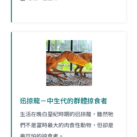
迅掠龍－中生代的群體掠食者
生活在晚白堊紀時期的迅掠龍，雖然牠
們不是當時最大的肉食性動物，但卻是
最可怕的掠食者。