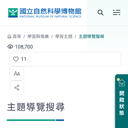
跳到中央內容區塊
全
站
首頁
學習與推廣
學習主題
主題導覽搜尋
搜
108,700
尋
11
點
選
喜
開館狀態
歡
主題導覽搜尋