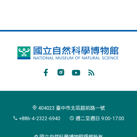
國
立
自
Facebook
Instagram
Youtube
RSS
然
訂
科
閱
學
404023 臺中市北區館前路一號
博
+886-4-2322-6940
週二至週日 9:00-17:00
物
© 國立自然科學博物館版權所有