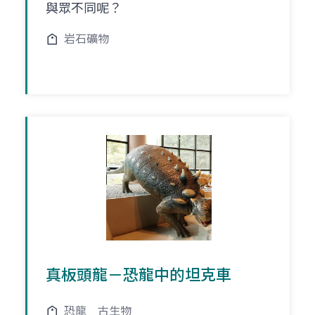
與眾不同呢？
岩石礦物
真板頭龍－恐龍中的坦克車
恐龍
古生物