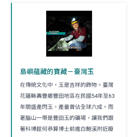
島嶼蘊藏的寶藏－臺灣玉
在傳統文化中，玉是吉祥的飾物。臺灣
花蓮縣壽豐鄉豐田地區在民國54年至63
年間盛產閃玉，產量曾佔全球六成。而
荖腦山一帶是豐田玉的礦場，讓我們跟
著科博館何恭算博士前進白鮑溪附近廢