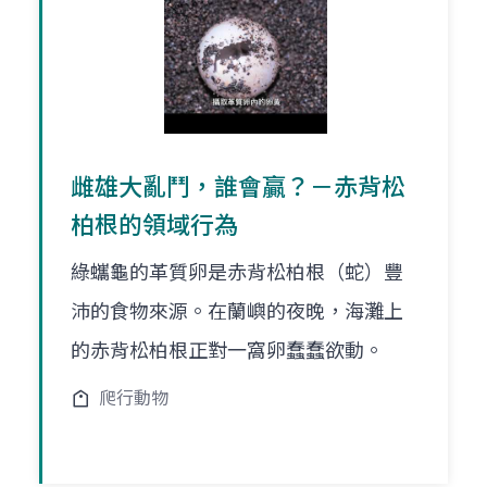
雌雄大亂鬥，誰會贏？－赤背松
柏根的領域行為
綠蠵龜的革質卵是赤背松柏根（蛇）豐
沛的食物來源。在蘭嶼的夜晚，海灘上
的赤背松柏根正對一窩卵蠢蠢欲動。
爬行動物