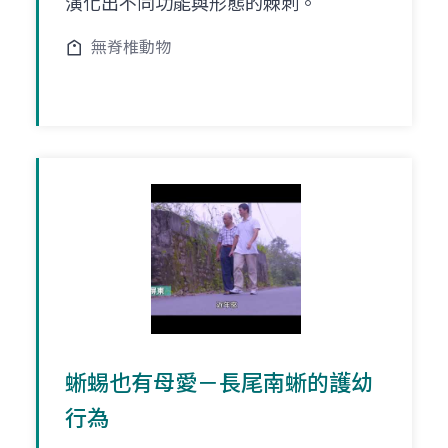
演化出不同功能與形態的棘刺。
無脊椎動物
蜥蜴也有母愛－長尾南蜥的護幼
行為