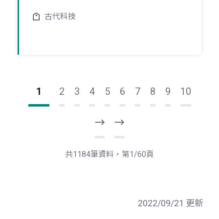
古代科技
1
2
3
4
5
6
7
8
9
10
下
最
一
後
頁
一
共1184筆資料，第1/60頁
頁
2022/09/21 更新