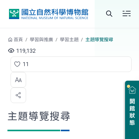
跳到中央內容區塊
全
站
首頁
學習與推廣
學習主題
主題導覽搜尋
搜
119,132
尋
11
點
選
喜
開館狀態
歡
主題導覽搜尋