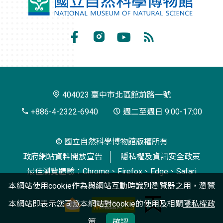
國
立
自
Facebook
Instagram
Youtube
RSS
然
訂
科
閱
學
404023 臺中市北區館前路一號
博
+886-4-2322-6940
週二至週日 9:00-17:00
物
© 國立自然科學博物館版權所有
館
政府網站資料開放宣告
隱私權及資訊安全政策
最佳瀏覽體驗：Chrome、Firefox、Edge、Safari
本網站使用cookie作為與網站互動時識別瀏覽器之用，瀏覽
本網站即表示您同意本網站對cookie的使用及相關
隱私權政
策
確認