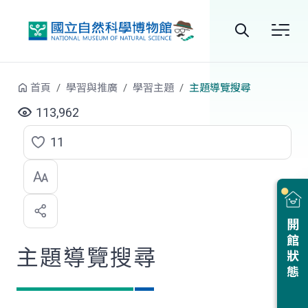
跳到中央內容區塊
全
站
首頁
學習與推廣
學習主題
主題導覽搜尋
搜
113,962
尋
11
點
選
喜
開館狀態
歡
主題導覽搜尋