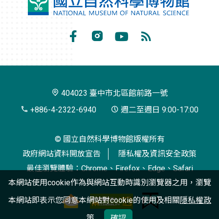
國
立
自
Facebook
Instagram
Youtube
RSS
然
訂
科
閱
學
404023 臺中市北區館前路一號
博
+886-4-2322-6940
週二至週日 9:00-17:00
物
© 國立自然科學博物館版權所有
館
政府網站資料開放宣告
隱私權及資訊安全政策
最佳瀏覽體驗：Chrome、Firefox、Edge、Safari
本網站使用cookie作為與網站互動時識別瀏覽器之用，瀏覽
本網站即表示您同意本網站對cookie的使用及相關
隱私權政
策
確認