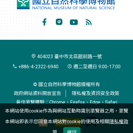
國
立
自
Facebook
Instagram
Youtube
RSS
然
訂
科
閱
學
404023 臺中市北區館前路一號
博
+886-4-2322-6940
週二至週日 9:00-17:00
物
© 國立自然科學博物館版權所有
館
政府網站資料開放宣告
隱私權及資訊安全政策
最佳瀏覽體驗：Chrome、Firefox、Edge、Safari
本網站使用cookie作為與網站互動時識別瀏覽器之用，瀏覽
本網站即表示您同意本網站對cookie的使用及相關
隱私權政
策
確認