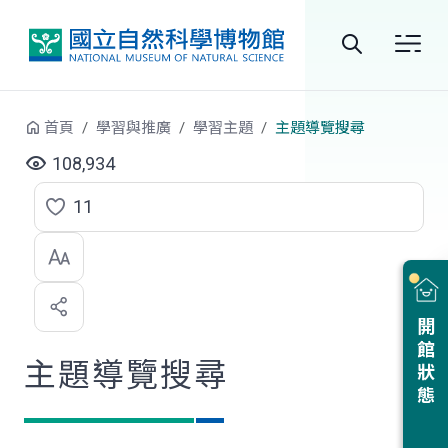
跳到中央內容區塊
全
站
首頁
學習與推廣
學習主題
主題導覽搜尋
搜
108,934
尋
11
點
選
喜
開館狀態
歡
主題導覽搜尋