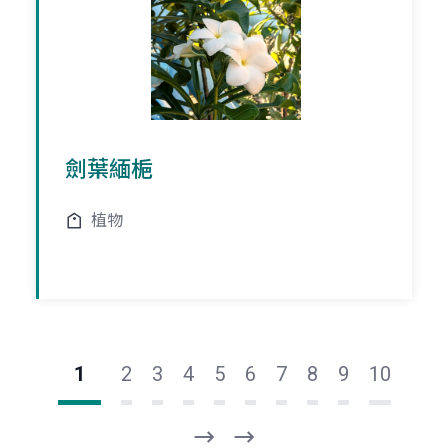
劍葉緬梔
植物
1
2
3
4
5
6
7
8
9
10