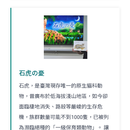
石虎の憂
石虎，是臺灣現存唯一的原生貓科動
物，曾廣布於低海拔淺山地區，如今卻
面臨棲地消失、路殺等嚴峻的生存危
機，族群數量可能不到1000隻，已被列
為瀕臨絕種的「一級保育類動物」。 讓