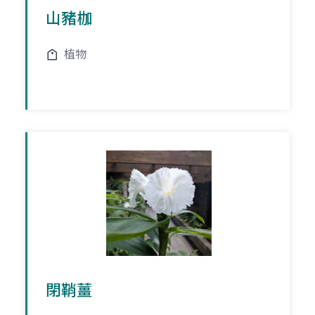
山豬枷
植物
閉鞘薑