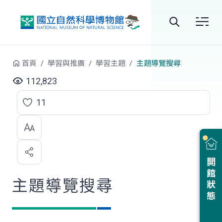
跳到中央內容區塊
全
站
首頁
學習與推廣
學習主題
主題導覽搜尋
搜
112,823
尋
11
點
選
喜
開館狀態
歡
主題導覽搜尋