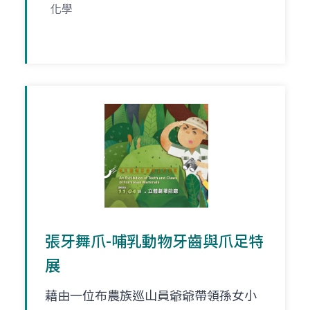
化學
張牙舞爪-哺乳動物牙齒與爪足特
展
藉由一位布農族巡山員爺爺帶領孫女小