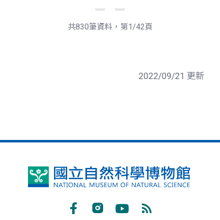
下
最
一
後
頁
一
共830筆資料，第1/42頁
頁
2022/09/21 更新
國
立
自