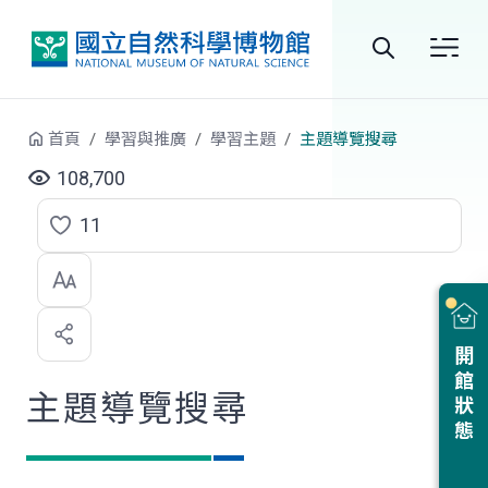
跳到中央內容區塊
全
站
首頁
學習與推廣
學習主題
主題導覽搜尋
搜
108,700
尋
11
點
選
喜
開館狀態
歡
主題導覽搜尋