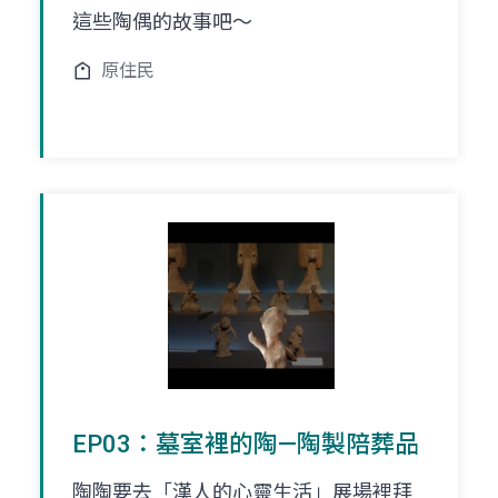
這些陶偶的故事吧～
原住民
EP03：墓室裡的陶—陶製陪葬品
陶陶要去「漢人的心靈生活」展場裡拜