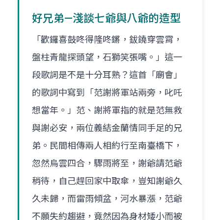
好兄弟—淺談七爺與八爺的造型
「歡鑼喜鼓咚得隆咚鏘，鈸鐃穿雲霄，
盤柱青龍探頭望，石獅笑張嘴。」這一
段歌詞是不是十分耳熟？這首「廟會」
的歌詞中寫到「范謝將軍站兩旁，叱吒
想當年。」范、謝將軍指的就是范無救
與謝必安，兩位義結金蘭情同手足的兄
弟。民間相傳兩人相約行至南臺橋下，
忽然烏雲四合，驟雨將至，謝爺請范爺
稍待，自己趕回家中取傘，豈知謝爺久
久未歸，而雷雨傾盆，河水暴漲，范爺
不願失約趨避，竟然因為身材矮小而被