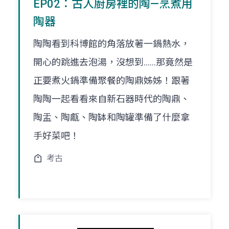
EP02：古人廚房裡的陶—烹煮用
陶器
陶陶看到科博館的角落放著一鍋熱水，
開心的跳進去泡湯，沒想到......那竟然是
正要煮火鍋準備聚餐的陶鼎姊姊！跟著
陶陶一起看看來自新石器時代的陶鼎、
陶盂、陶甗、陶缽和陶罐準備了什麼拿
手好菜吧！
考古