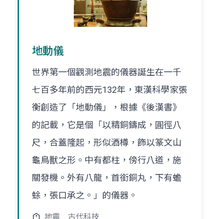
地動儀
世界第一個觀測地震的儀器誕生在一千
七百多年前的西元132年，東漢科學家張
衡創造了「地動儀」，根據《後漢書》
的記載，它是個「以精銅鑄成，圓徑八
尺，合蓋隆起，形似酒樽，飾以篆文山
龜鳥獸之形。中有都柱，傍行八道，施
關發機。外有八龍，首銜銅丸，下有蟾
蜍，張口承之。」的儀器。
地震
古代科技