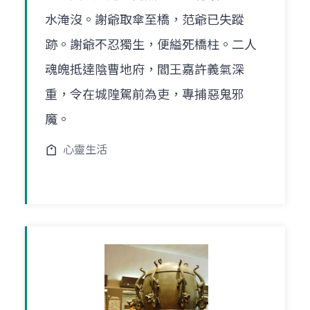
水淹沒。謝爺取傘至橋，范爺已失蹤
跡。謝爺不忍獨生，便縊死橋柱。二人
魂魄抵達陰曹地府，閻王嘉許義氣深
重，令在城隍駕前為吏，專捕惡鬼邪
魔。
心靈生活