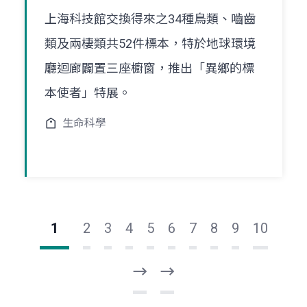
上海科技館交換得來之34種鳥類、嚙齒
類及兩棲類共52件標本，特於地球環境
廳迴廊闢置三座櫥窗，推出「異鄉的標
本使者」特展。
生命科學
1
2
3
4
5
6
7
8
9
10
下
最
一
後