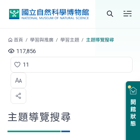
跳到中央內容區塊
全
站
首頁
學習與推廣
學習主題
主題導覽搜尋
搜
117,856
尋
11
點
選
喜
開館狀態
歡
主題導覽搜尋