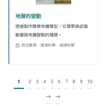
地層的變動
透過製作簡單地層模型，引導學員認識
斷層與地層變動的種類。
防災教育
環境科學
地球科學
1
2
3
4
5
6
7
8
9
10
下
最
一
後