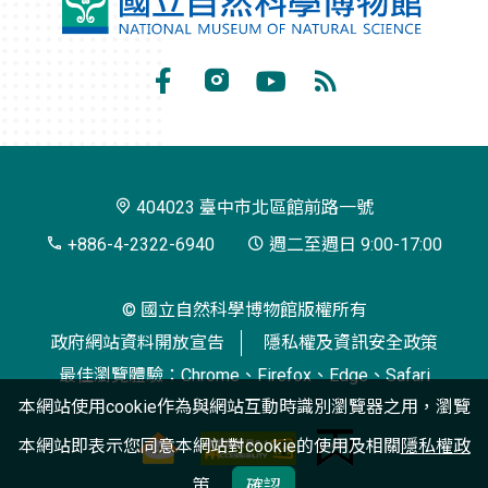
國
立
自
Facebook
Instagram
Youtube
RSS
然
訂
科
閱
學
404023 臺中市北區館前路一號
博
+886-4-2322-6940
週二至週日 9:00-17:00
物
© 國立自然科學博物館版權所有
館
政府網站資料開放宣告
隱私權及資訊安全政策
最佳瀏覽體驗：Chrome、Firefox、Edge、Safari
本網站使用cookie作為與網站互動時識別瀏覽器之用，瀏覽
本網站即表示您同意本網站對cookie的使用及相關
隱私權政
策
確認