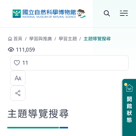
跳到中央內容區塊
全
站
首頁
學習與推廣
學習主題
主題導覽搜尋
搜
111,059
尋
11
點
選
喜
開館狀態
歡
主題導覽搜尋