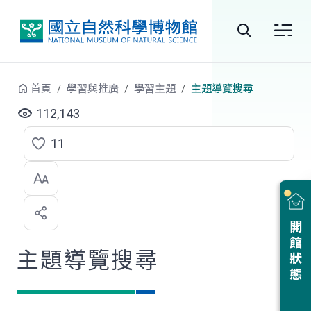
跳到中央內容區塊
全
站
首頁
學習與推廣
學習主題
主題導覽搜尋
搜
112,143
尋
11
點
選
喜
開館狀態
歡
主題導覽搜尋