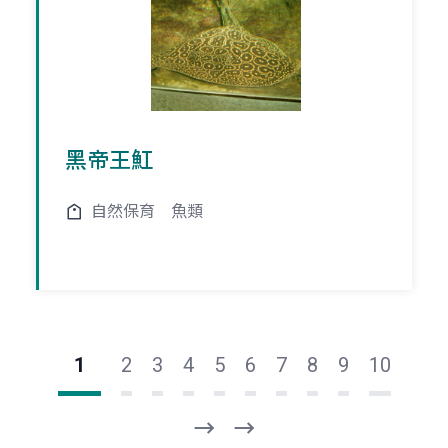
黑帝王魟
自然保育
魚類
1
2
3
4
5
6
7
8
9
10
下
最