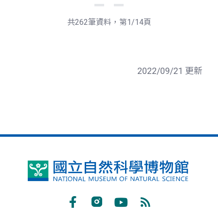
一
後
頁
一
共262筆資料，第1/14頁
頁
2022/09/21 更新
國
立
自