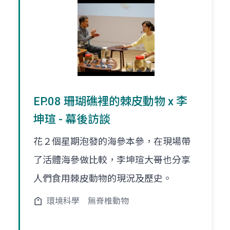
EP.08 珊瑚礁裡的棘皮動物 x 李
坤瑄 - 幕後訪談
花２個星期泡發的海參本參，在現場帶
了活體海參做比較，李坤瑄大哥也分享
人們食用棘皮動物的現況及歷史。
環境科學
無脊椎動物