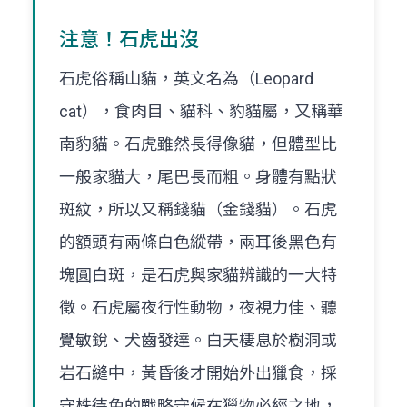
注意！石虎出沒
石虎俗稱山貓，英文名為（Leopard
cat），食肉目、貓科、豹貓屬，又稱華
南豹貓。石虎雖然長得像貓，但體型比
一般家貓大，尾巴長而粗。身體有點狀
斑紋，所以又稱錢貓（金錢貓）。石虎
的額頭有兩條白色縱帶，兩耳後黑色有
塊圓白斑，是石虎與家貓辨識的一大特
徵。石虎屬夜行性動物，夜視力佳、聽
覺敏銳、犬齒發達。白天棲息於樹洞或
岩石縫中，黃昏後才開始外出獵食，採
守株待兔的戰略守候在獵物必經之地，