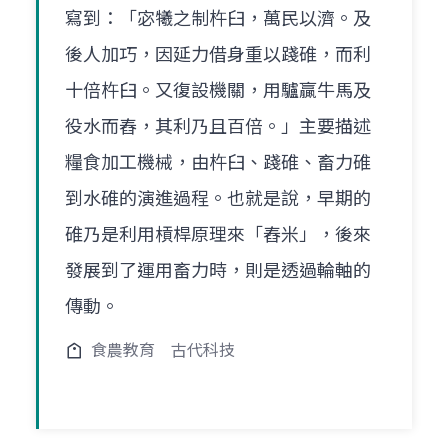
寫到：「宓犧之制杵臼，萬民以濟。及
後人加巧，因延力借身重以踐碓，而利
十倍杵臼。又復設機關，用驢贏牛馬及
役水而舂，其利乃且百倍。」主要描述
糧食加工機械，由杵臼、踐碓、畜力碓
到水碓的演進過程。也就是說，早期的
碓乃是利用槓桿原理來「舂米」，後來
發展到了運用畜力時，則是透過輪軸的
傳動。
食農教育
古代科技