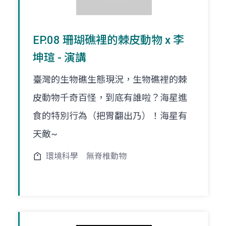
EP.08 珊瑚礁裡的棘皮動物 x 李
坤瑄 - 演講
臺灣的生物礁生態現況，生物礁裡的棘
皮動物千奇百怪，到底有誰啦？海星進
食的特別行為（把胃翻出乃）！海星有
天敵~
環境科學
無脊椎動物