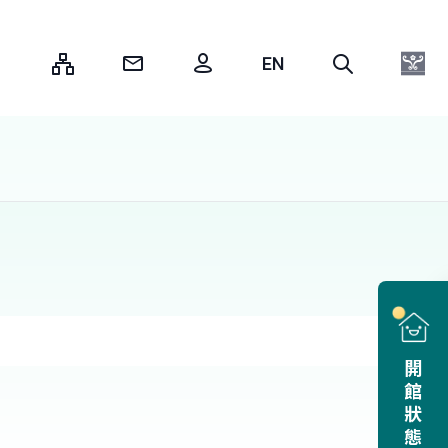
:::
開館狀態