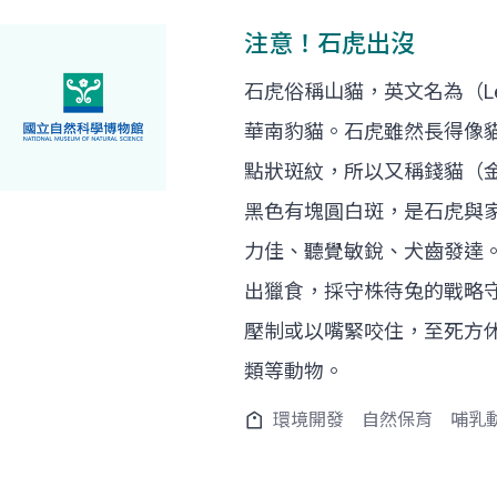
注意！石虎出沒
石虎俗稱山貓，英文名為（Le
華南豹貓。石虎雖然長得像
點狀斑紋，所以又稱錢貓（
黑色有塊圓白斑，是石虎與
力佳、聽覺敏銳、犬齒發達
出獵食，採守株待兔的戰略
壓制或以嘴緊咬住，至死方
類等動物。
環境開發
自然保育
哺乳