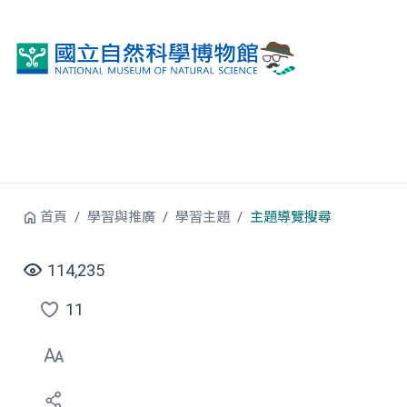
跳到中央內容區塊
首頁
學習與推廣
學習主題
主題導覽搜尋
114,235
11
點
選
喜