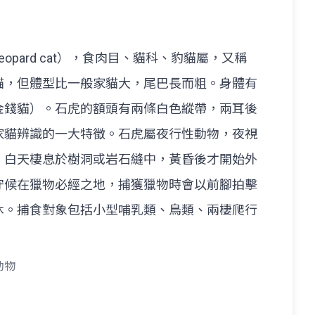
opard cat），食肉目、貓科、豹貓屬，又稱
貓，但體型比一般家貓大，尾巴長而粗。身體有
金錢貓）。石虎的額頭有兩條白色縱帶，兩耳後
家貓辨識的一大特徵。石虎屬夜行性動物，夜視
。白天棲息於樹洞或岩石縫中，黃昏後才開始外
守候在獵物必經之地，捕獲獵物時會以前腳拍擊
休。捕食對象包括小型哺乳類、鳥類、兩棲爬行
動物