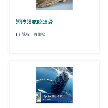
短肢領航鯨頭骨
鯨豚
古生物