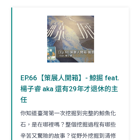
EP.66【策展人開箱】- 鯨掘 feat.
楊子睿 aka 還有29年才退休的主
任
你知道臺灣第一次挖掘到完整的鯨魚化
石，是在哪裡嗎？整個挖掘過程有哪些
辛苦又驚險的故事？從野外挖掘到清修