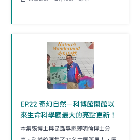
EP.22 奇幻自然－科博館開館以
來生命科學廳最大的亮點更新！
本集張博士與昆蟲專家鄭明倫博士分
享，科博館匯集了20名共同策展人，歷