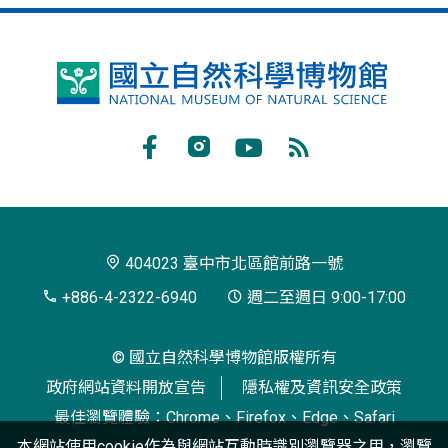
國
立
自
Facebook
Instagram
Youtube
RSS
然
訂
科
閱
學
404023 臺中市北區館前路一號
博
+886-4-2322-6940
週二至週日 9:00-17:00
物
© 國立自然科學博物館版權所有
館
政府網站資料開放宣告
隱私權及資訊安全政策
最佳瀏覽體驗：Chrome、Firefox、Edge、Safari
本網站使用cookie作為與網站互動時識別瀏覽器之用，瀏覽