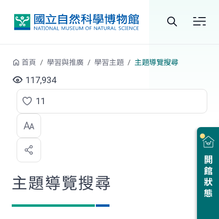
跳到中央內容區塊
全
站
首頁
學習與推廣
學習主題
主題導覽搜尋
搜
117,934
尋
11
點
選
喜
開館狀態
歡
主題導覽搜尋