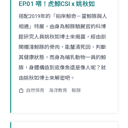
EP.01 喂！虎鯨CSI x 姚秋如
搭配2019年的「拍岸鯨奇－當鯨豚與人
相遇」特展，由身為鯨豚驗屍官的科博
館研究人員姚秋如博士來揭露，經由剖
開擱淺鯨豚的骨肉，能釐清死因、判斷
其健康狀態，而身為哺乳動物一員的鯨
豚，身體構造到底像魚還是像人呢？就
由姚秋如博士來解密吧。
自然保育
海洋教育
鯨豚