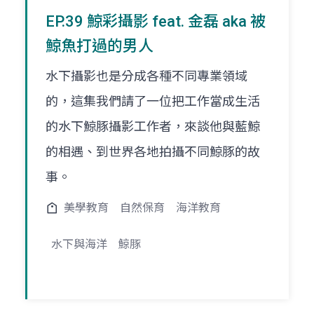
EP.39 鯨彩攝影 feat. 金磊 aka 被
鯨魚打過的男人
水下攝影也是分成各種不同專業領域
的，這集我們請了一位把工作當成生活
的水下鯨豚攝影工作者，來談他與藍鯨
的相遇、到世界各地拍攝不同鯨豚的故
事。
美學教育
自然保育
海洋教育
水下與海洋
鯨豚