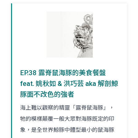
EP.38 露脊鼠海豚的美食餐盤
feat. 姚秋如 & 洪巧芸 aka 解剖鯨
豚面不改色的強者
海上難以觀察的精靈「露脊鼠海豚」，
牠的模樣顛覆一般大眾對海豚既定的印
象，是全世界鯨豚中體型最小的鼠海豚