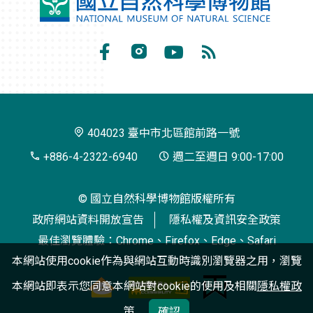
國
立
自
Facebook
Instagram
Youtube
RSS
然
訂
科
閱
學
404023 臺中市北區館前路一號
博
+886-4-2322-6940
週二至週日 9:00-17:00
物
© 國立自然科學博物館版權所有
館
政府網站資料開放宣告
隱私權及資訊安全政策
最佳瀏覽體驗：Chrome、Firefox、Edge、Safari
本網站使用cookie作為與網站互動時識別瀏覽器之用，瀏覽
本網站即表示您同意本網站對cookie的使用及相關
隱私權政
策
確認