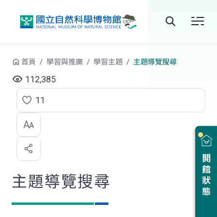
跳到中央內容區塊
全
站
首頁
學習與推廣
學習主題
主題導覽搜尋
搜
112,385
尋
11
點
選
喜
開館狀態
歡
主題導覽搜尋