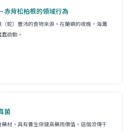
－赤背松柏根的領域行為
根（蛇）豐沛的食物來源。在蘭嶼的夜晚，海灘
蠢蠢欲動。
真菌
貴藥材，具有養生保健高藥用價值。這個流傳千