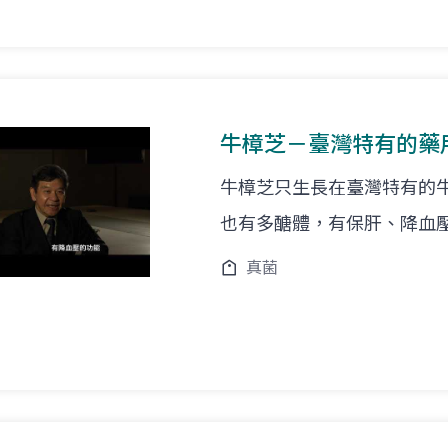
牛樟芝－臺灣特有的藥
牛樟芝只生長在臺灣特有的
也有多醣體，有保肝、降血
真菌