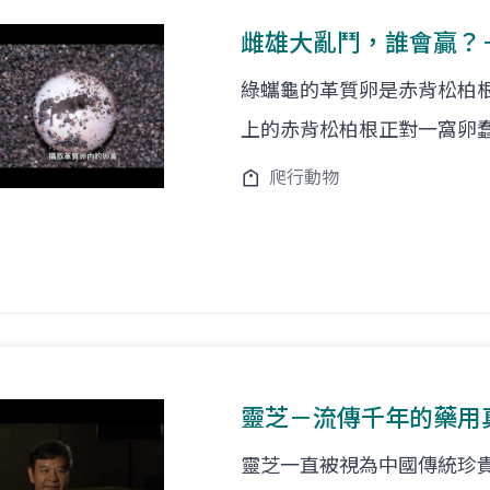
雌雄大亂鬥，誰會贏？
綠蠵龜的革質卵是赤背松柏
上的赤背松柏根正對一窩卵
爬行動物
靈芝－流傳千年的藥用
靈芝一直被視為中國傳統珍