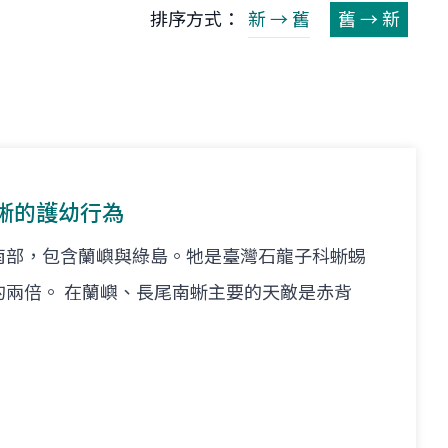
排序方式：
新 → 舊
舊 → 新
蜥的護幼行為
南部，包含蘭嶼與綠島。牠是臺灣石龍子科蜥蜴
的兩倍。 在蘭嶼、長尾南蜥主要的天敵是赤背