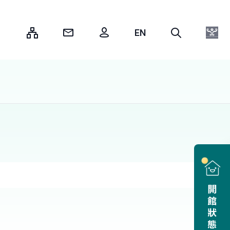
:::
開館狀態