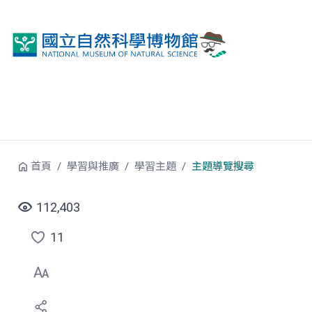
跳到中央內容區塊
首頁
學習與推廣
學習主題
主題導覽搜尋
112,403
11
點
選
喜