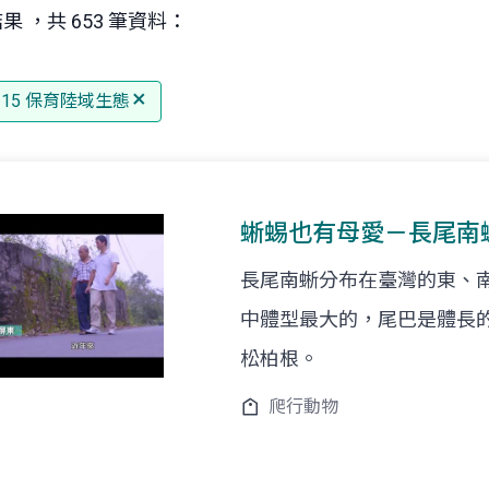
果 ，共 653 筆資料：
G 15 保育陸域生態
蜥蜴也有母愛－長尾南
長尾南蜥分布在臺灣的東、
中體型最大的，尾巴是體長
松柏根。
爬行動物