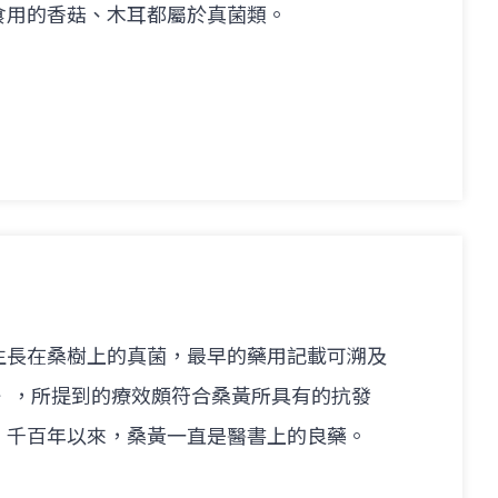
食用的香菇、木耳都屬於真菌類。
生長在桑樹上的真菌，最早的藥用記載可溯及
經》，所提到的療效頗符合桑黃所具有的抗發
。千百年以來，桑黃一直是醫書上的良藥。