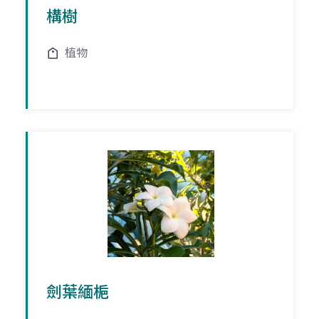
構樹
植物
劍葉緬梔