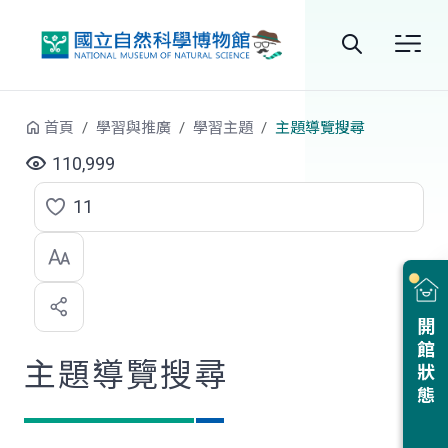
跳到中央內容區塊
全
站
首頁
學習與推廣
學習主題
主題導覽搜尋
搜
110,999
尋
11
點
選
喜
開館狀態
歡
主題導覽搜尋