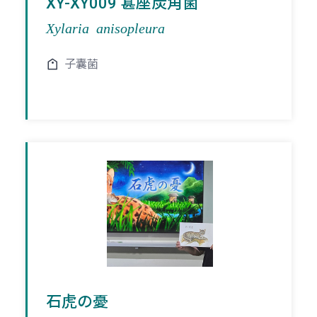
XY-XY009 葚座炭角菌
Xylaria anisopleura
子囊菌
石虎の憂