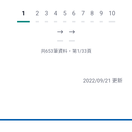
1
2
3
4
5
6
7
8
9
10
下
最
一
後
頁
一
共653筆資料，第1/33頁
頁
2022/09/21 更新