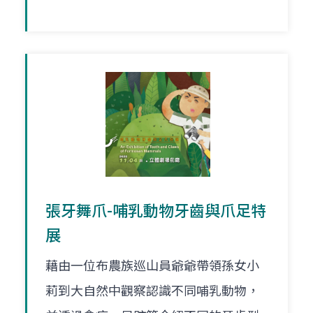
張牙舞爪-哺乳動物牙齒與爪足特
展
藉由一位布農族巡山員爺爺帶領孫女小
莉到大自然中觀察認識不同哺乳動物，