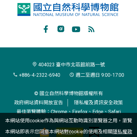
國
立
自
Facebook
Instagram
Youtube
RSS
然
訂
科
閱
學
404023 臺中市北區館前路一號
博
+886-4-2322-6940
週二至週日 9:00-17:00
物
© 國立自然科學博物館版權所有
館
政府網站資料開放宣告
隱私權及資訊安全政策
最佳瀏覽體驗：Chrome、Firefox、Edge、Safari
本網站使用cookie作為與網站互動時識別瀏覽器之用，瀏覽
本網站即表示您同意本網站對cookie的使用及相關
隱私權政