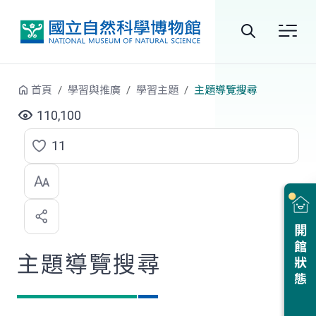
跳到中央內容區塊
全
站
首頁
學習與推廣
學習主題
主題導覽搜尋
搜
110,100
尋
11
點
選
喜
開館狀態
歡
主題導覽搜尋