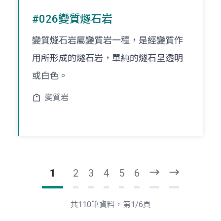
#026變質燧石岩
變質燧石岩屬變質岩一種，是經變質作
用所形成的燧石岩，單純的燧石呈透明
或白色。
變質岩
1
2
3
4
5
6
下
最
一
後
頁
一
共110筆資料，第1/6頁
頁