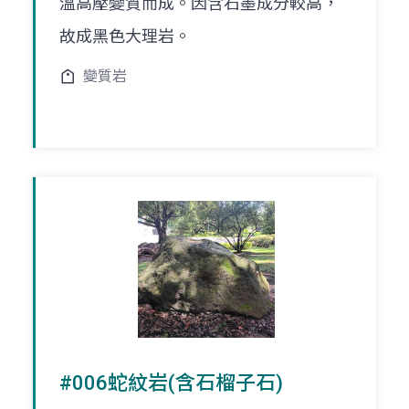
溫高壓變質而成。因含石墨成分較高，
故成黑色大理岩。
變質岩
#006蛇紋岩(含石榴子石)