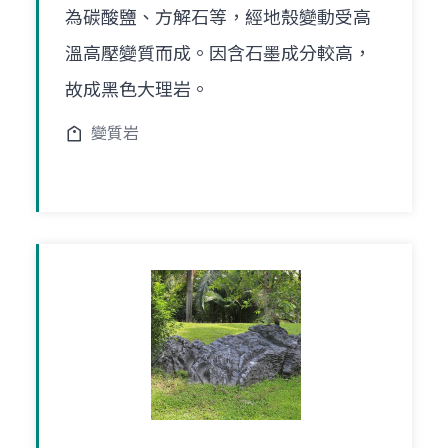
為碳酸鹽、方解石等，經地殼變動受高
溫高壓變質而成。因含石墨成分較高，
故成黑色大理岩。
變質岩