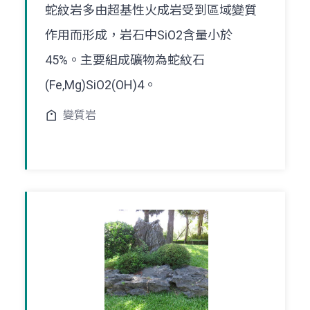
蛇紋岩多由超基性火成岩受到區域變質
作用而形成，岩石中SiO2含量小於
45%。主要組成礦物為蛇紋石
(Fe,Mg)SiO2(OH)4。
變質岩