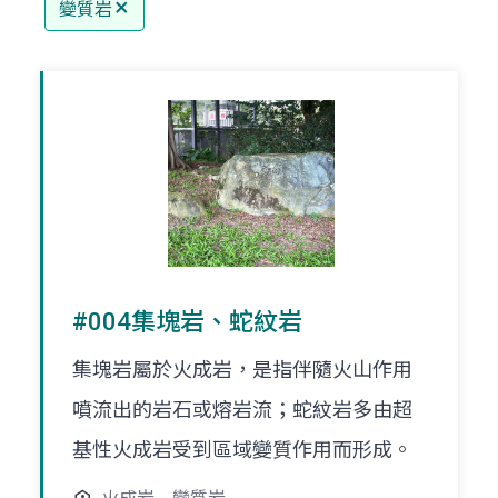
變質岩
#004集塊岩、蛇紋岩
集塊岩屬於火成岩，是指伴隨火山作用
噴流出的岩石或熔岩流；蛇紋岩多由超
基性火成岩受到區域變質作用而形成。