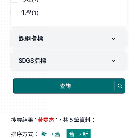
化學(1)
課綱指標
SDGS指標
查詢
搜尋結果 "
黃雯杰
"，共 5 筆資料：
排序方式：
新 → 舊
舊 → 新