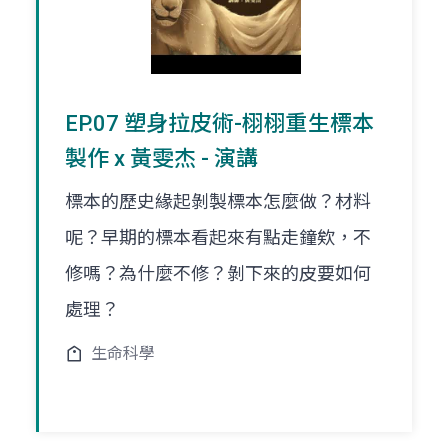
EP.07 塑身拉皮術-栩栩重生標本
製作 x 黃雯杰 - 演講
標本的歷史緣起剝製標本怎麼做？材料
呢？早期的標本看起來有點走鐘欸，不
修嗎？為什麼不修？剝下來的皮要如何
處理？
生命科學