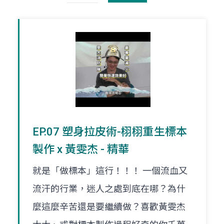
EP.07 塑身拉皮術-栩栩重生標本
製作 x 黃雯杰 - 精華
就是「做標本」這行！！！ 一個流血又
流汗的行業，迷人之處到底在哪？為什
麼這麼辛苦還是要繼續做？喜歡黃雯杰