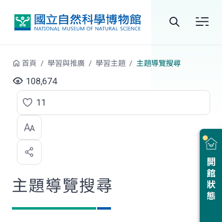
跳到中央內容區塊
全
站
首頁
學習與推廣
學習主題
主題導覽搜尋
搜
108,674
尋
11
點
選
喜
開館狀態
歡
主題導覽搜尋