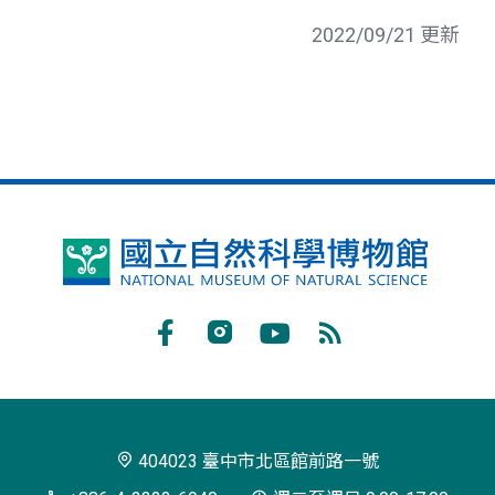
2022/09/21 更新
國
立
自
Facebook
Instagram
Youtube
RSS
然
訂
科
閱
學
404023 臺中市北區館前路一號
博