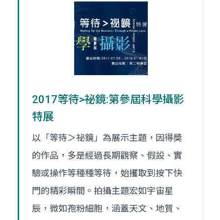
2017等待>祕鏡:第參屆科學攝影
特展
以「等待＞祕鏡」為展示主題，因得奬
的作品，多是經過長期觀察、假設、實
驗或操作等種種等待，始攫取到按下快
門的精彩瞬間。拍攝主題宏如宇宙星
辰，微如孢粉細胞，涵蓋天文、地質、