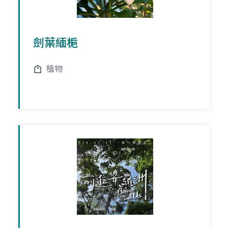
劍葉緬梔
植物