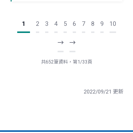
1
2
3
4
5
6
7
8
9
10
下
最
一
後
頁
一
共652筆資料，第1/33頁
頁
2022/09/21 更新