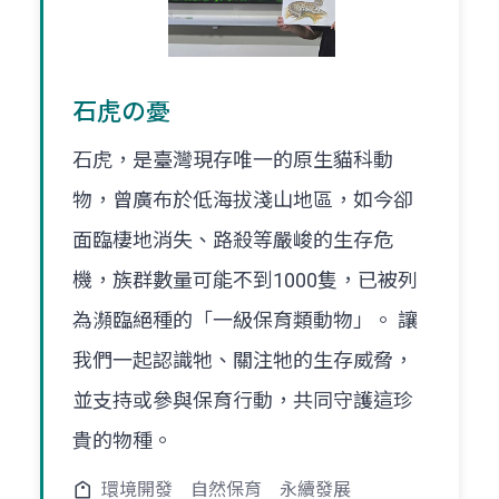
石虎の憂
石虎，是臺灣現存唯一的原生貓科動
物，曾廣布於低海拔淺山地區，如今卻
面臨棲地消失、路殺等嚴峻的生存危
機，族群數量可能不到1000隻，已被列
為瀕臨絕種的「一級保育類動物」。 讓
我們一起認識牠、關注牠的生存威脅，
並支持或參與保育行動，共同守護這珍
貴的物種。
環境開發
自然保育
永續發展