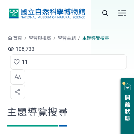
跳到中央內容區塊
全
站
首頁
學習與推廣
學習主題
主題導覽搜尋
搜
108,733
尋
11
點
選
喜
開館狀態
歡
主題導覽搜尋