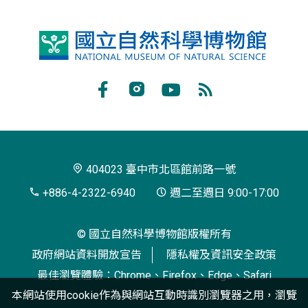
國
立
自
Facebook
Instagram
Youtube
RSS
然
訂
科
閱
學
404023 臺中市北區館前路一號
博
+886-4-2322-6940
週二至週日 9:00-17:00
物
© 國立自然科學博物館版權所有
館
政府網站資料開放宣告
隱私權及資訊安全政策
最佳瀏覽體驗：Chrome、Firefox、Edge、Safari
本網站使用cookie作為與網站互動時識別瀏覽器之用，瀏覽