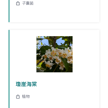
子囊菌
瓊崖海棠
植物