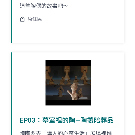
這些陶偶的故事吧～
原住民
EP03：墓室裡的陶—陶製陪葬品
陶陶要去「漢人的心靈生活」展場裡拜