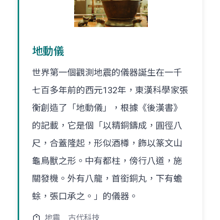
地動儀
世界第一個觀測地震的儀器誕生在一千
七百多年前的西元132年，東漢科學家張
衡創造了「地動儀」，根據《後漢書》
的記載，它是個「以精銅鑄成，圓徑八
尺，合蓋隆起，形似酒樽，飾以篆文山
龜鳥獸之形。中有都柱，傍行八道，施
關發機。外有八龍，首銜銅丸，下有蟾
蜍，張口承之。」的儀器。
地震
古代科技