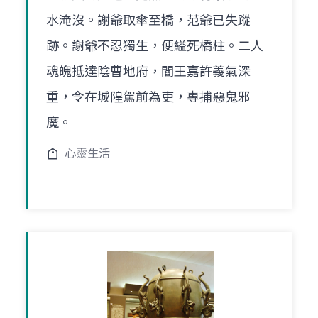
水淹沒。謝爺取傘至橋，范爺已失蹤
跡。謝爺不忍獨生，便縊死橋柱。二人
魂魄抵達陰曹地府，閻王嘉許義氣深
重，令在城隍駕前為吏，專捕惡鬼邪
魔。
心靈生活