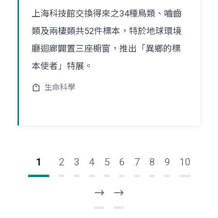
上海科技館交換得來之34種鳥類、嚙齒
類及兩棲類共52件標本，特於地球環境
廳迴廊闢置三座櫥窗，推出「異鄉的標
本使者」特展。
生命科學
1
2
3
4
5
6
7
8
9
10
下
最
一
後