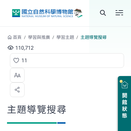
跳到中央內容區塊
全
站
首頁
學習與推廣
學習主題
主題導覽搜尋
搜
110,712
尋
11
點
選
喜
開館狀態
歡
主題導覽搜尋