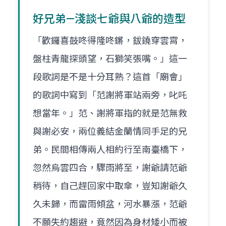
好兄弟—淺談七爺與八爺的造型
「歡鑼喜鼓咚得隆咚鏘，鈸鐃穿雲霄，
盤柱青龍探頭望，石獅笑張嘴。」這一
段歌詞是不是十分耳熟？這首「廟會」
的歌詞中寫到「范謝將軍站兩旁，叱吒
想當年。」范、謝將軍指的就是范無救
與謝必安，兩位義結金蘭情同手足的兄
弟。民間相傳兩人相約行至南臺橋下，
忽然烏雲四合，驟雨將至，謝爺請范爺
稍待，自己趕回家中取傘，豈知謝爺久
久未歸，而雷雨傾盆，河水暴漲，范爺
不願失約趨避，竟然因為身材矮小而被