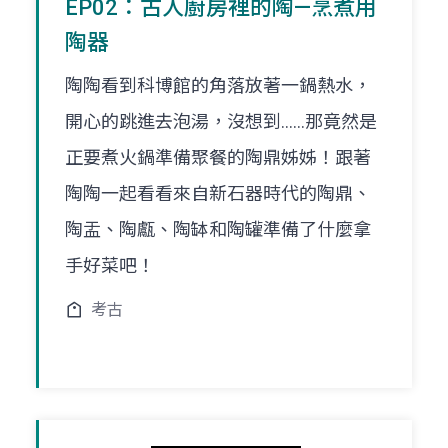
EP02：古人廚房裡的陶—烹煮用
陶器
陶陶看到科博館的角落放著一鍋熱水，
開心的跳進去泡湯，沒想到......那竟然是
正要煮火鍋準備聚餐的陶鼎姊姊！跟著
陶陶一起看看來自新石器時代的陶鼎、
陶盂、陶甗、陶缽和陶罐準備了什麼拿
手好菜吧！
考古