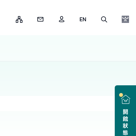
:::
開館狀態