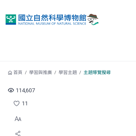
跳到中央內容區塊
首頁
學習與推廣
學習主題
主題導覽搜尋
114,607
11
點
選
喜