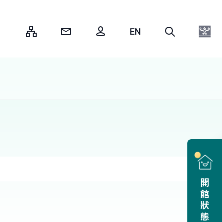
:::
開館狀態