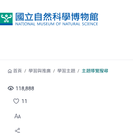
跳到中央內容區塊
首頁
學習與推廣
學習主題
主題導覽搜尋
118,888
11
點
選
喜