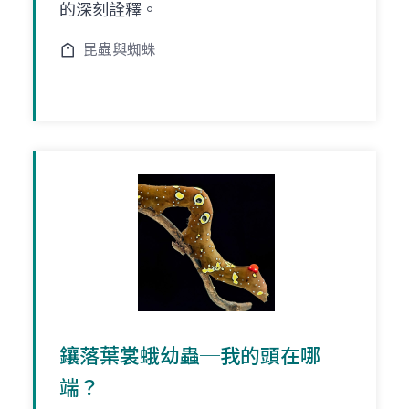
的深刻詮釋。
昆蟲與蜘蛛
鑲落葉裳蛾幼蟲─我的頭在哪
端？