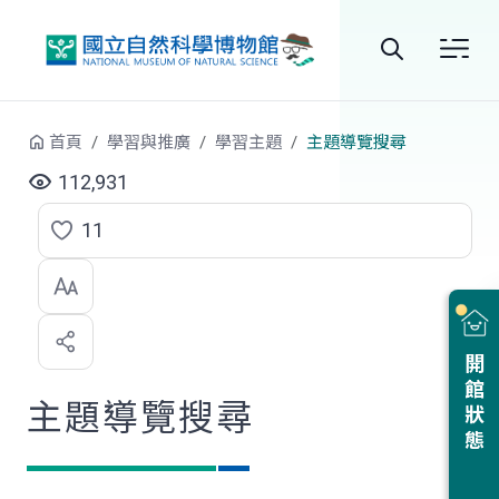
跳到中央內容區塊
全
站
首頁
學習與推廣
學習主題
主題導覽搜尋
搜
112,931
尋
11
點
選
喜
開館狀態
歡
主題導覽搜尋