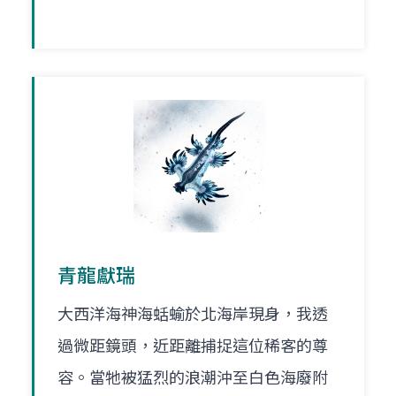
青龍獻瑞
大西洋海神海蛞蝓於北海岸現身，我透
過微距鏡頭，近距離捕捉這位稀客的尊
容。當牠被猛烈的浪潮沖至白色海廢附