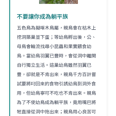
不要讓你成為躺平族
五色鳥為擬啄木鳥屬，親鳥會在枯木上
挖洞築巢並下蛋；等幼鳥孵出後，公、
母鳥會輪流找尋小昆蟲和果實餵食幼
鳥。當幼鳥羽翼已豐時，會從洞中離開
自行獨立生活。這巢幼鳥雖然羽翼已
豐，卻就是不肯出來，親鳥千方百計嘗
試要將叼回來的食物引誘幼鳥到洞外食
用，但幼鳥寧可不吃也不肯出來。親鳥
為了不使幼鳥成為躺平族，竟用嘴巴將
牠直接從洞中拖出來；親鳥用心良苦可