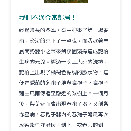
我們不適合當鄰居！
經過漫長的冬季，臺中迎來了第一場春
雨，滂沱的雨下了一整夜，而我趁著早
晨雨勢變小之際來到校園窺探造成龍柏
生病的元兇。經過一晚上大雨的洗禮，
龍柏上出現了橘褐色黏稠的膠狀物，這
便是銹菌的冬孢子堆與擔孢子，擔孢子
藉由風雨傳播至臨近的梨樹上。一個月
後，梨葉背面會出現春孢子器，又稱梨
赤星病，春孢子器內的春孢子隨風再次
感染龍柏並潛伏直到下一次春雨的到