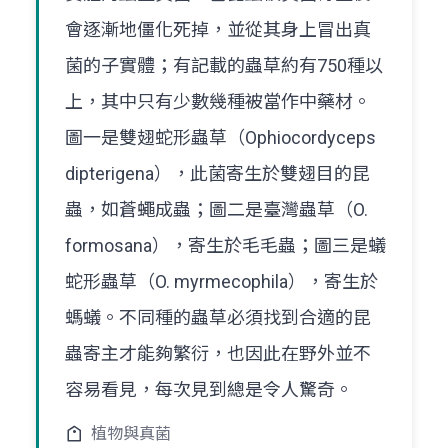
會逐漸地僵化死掉，並從其身上冒出真
菌的子實體；有記載的蟲草約有750種以
上，其中只有少數幾種被當作中藥材。
圖一是雙翅蛇形蟲草（Ophiocordyceps
dipterigena），此菌寄生於雙翅目的昆
蟲，如蒼蠅成蟲；圖二是臺灣蟲草（O.
formosana），寄生於毛毛蟲；圖三是蟻
蛇形蟲草（O. myrmecophila），寄生於
螞蟻。不同種的蟲草必須找到合適的昆
蟲寄主才能夠繁衍，也因此在野外並不
容易看見，每次見到總是令人驚奇。
植物與真菌