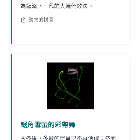
為寵溺下一代的人類們效法。
動物的拼圖
鋸角雪螢的彩帶舞
入冬後，多數的昆蟲已不再活躍；然而