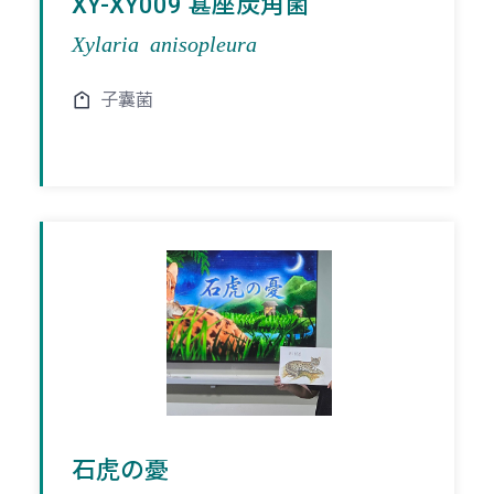
XY-XY009 葚座炭角菌
Xylaria anisopleura
子囊菌
石虎の憂