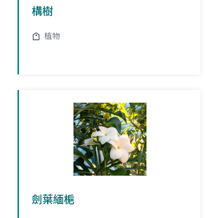
構樹
植物
劍葉緬梔