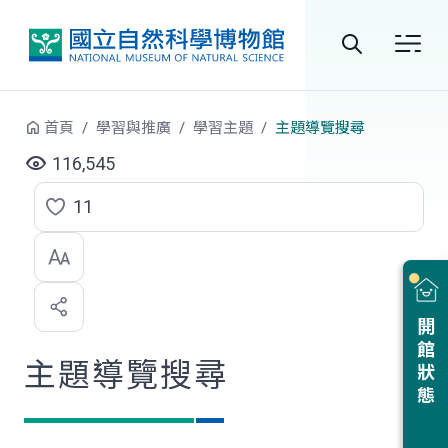
跳到中央內容區塊
全
站
首頁
學習與推廣
學習主題
主題導覽搜尋
搜
116,545
尋
11
點
選
喜
開館狀態
歡
主題導覽搜尋