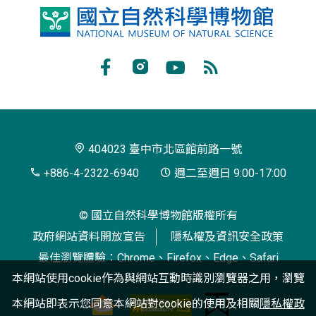
國
立
自
Facebook
Instagram
Youtube
RSS
然
訂
科
閱
學
404023 臺中市北區館前路一號
博
+886-4-2322-6940
週二至週日 9:00-17:00
物
© 國立自然科學博物館版權所有
館
政府網站資料開放宣告
隱私權及資訊安全政策
最佳瀏覽體驗：Chrome、Firefox、Edge、Safari
本網站使用cookie作為與網站互動時識別瀏覽器之用，瀏覽
本網站即表示您同意本網站對cookie的使用及相關
隱私權政