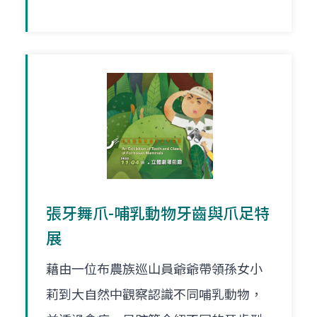
張牙舞爪-哺乳動物牙齒與爪足特
展
藉由一位布農族巡山員爺爺帶領孫女小
莉到大自然中觀察認識不同哺乳動物，