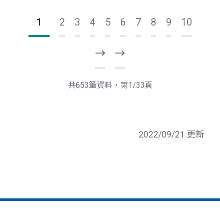
1
2
3
4
5
6
7
8
9
10
下
最
一
後
頁
一
共653筆資料，第1/33頁
頁
2022/09/21 更新