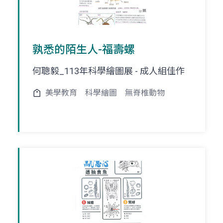
孰悉的陌生人-福壽螺
何聰毅_113年科學繪圖展 - 成人組佳作
美學教育
科學繪圖
無脊椎動物