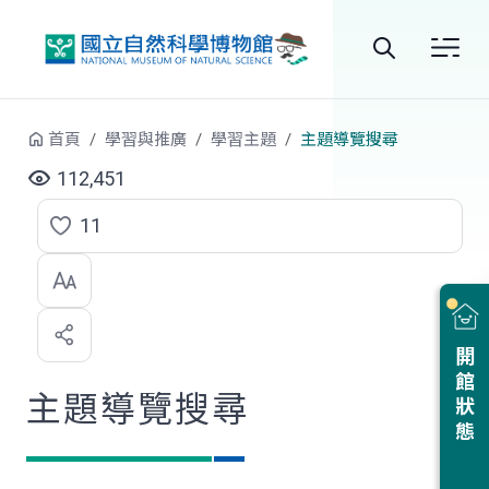
跳到中央內容區塊
全
站
首頁
學習與推廣
學習主題
主題導覽搜尋
搜
112,451
尋
11
點
選
喜
開館狀態
歡
主題導覽搜尋