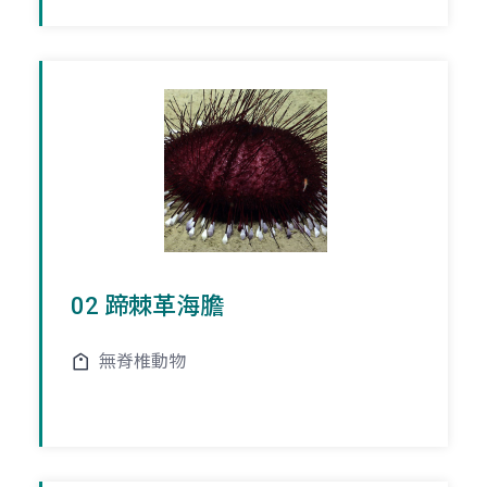
02 蹄棘革海膽
無脊椎動物