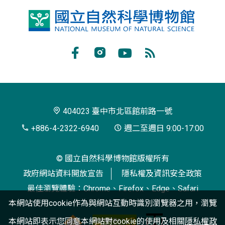
國
立
自
Facebook
Instagram
Youtube
RSS
然
訂
科
閱
學
404023 臺中市北區館前路一號
博
+886-4-2322-6940
週二至週日 9:00-17:00
物
© 國立自然科學博物館版權所有
館
政府網站資料開放宣告
隱私權及資訊安全政策
最佳瀏覽體驗：Chrome、Firefox、Edge、Safari
本網站使用cookie作為與網站互動時識別瀏覽器之用，瀏覽
本網站即表示您同意本網站對cookie的使用及相關
隱私權政