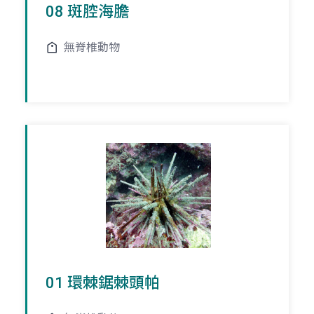
08 斑腔海膽
無脊椎動物
01 環棘鋸棘頭帕