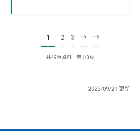
1
2
3
下
最
一
後
頁
一
共49筆資料，第1/3頁
頁
2022/09/21 更新