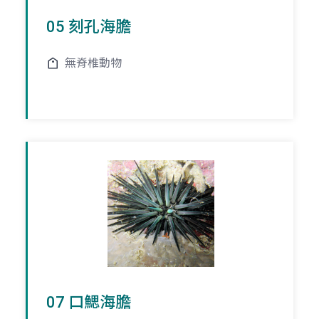
05 刻孔海膽
無脊椎動物
07 口鰓海膽