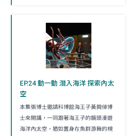
EP.24 動一動 潛入海洋 探索內太
空
本集張博士邀請科博館海王子黃興倬博
士來開講，一同跟著海王子的鏡頭漫遊
海洋內太空，猶如置身在魚群游舞的視