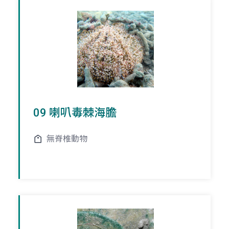
09 喇叭毒棘海膽
無脊椎動物