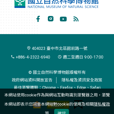
國
立
自
Facebook
Instagram
Youtube
RSS
然
訂
科
閱
學
404023 臺中市北區館前路一號
博
+886-4-2322-6940
週二至週日 9:00-17:00
物
© 國立自然科學博物館版權所有
館
政府網站資料開放宣告
隱私權及資訊安全政策
最佳瀏覽體驗：Chrome、Firefox、Edge、Safari
本網站使用cookie作為與網站互動時識別瀏覽器之用，瀏覽
本網站即表示您同意本網站對cookie的使用及相關
隱私權政
策
確認