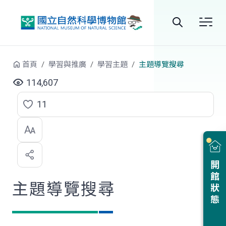
跳到中央內容區塊
全
站
首頁
學習與推廣
學習主題
主題導覽搜尋
搜
114,607
尋
11
點
選
喜
開館狀態
歡
主題導覽搜尋