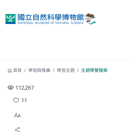
跳到中央內容區塊
首頁
學習與推廣
學習主題
主題導覽搜尋
112,267
11
點
選
喜