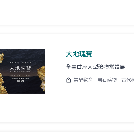
大地瑰寶
全臺首座大型礦物常設展
美學教育
岩石礦物
古代