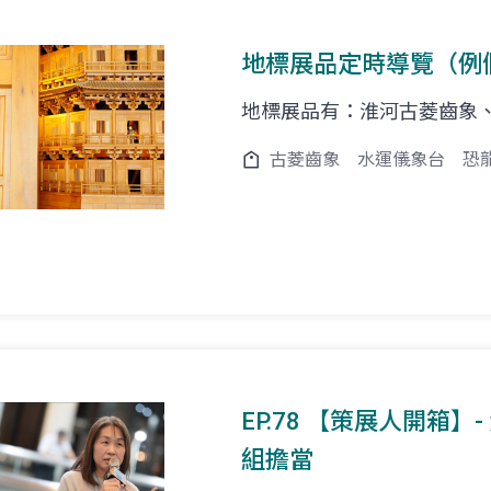
地標展品定時導覽（例
地標展品有：淮河古菱齒象
古菱齒象
水運儀象台
恐
EP.78 【策展人開箱】- 
組擔當