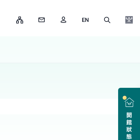
:::
開館狀態