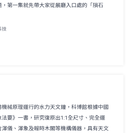
題，第一集就先帶大家從展廳入口處的「隕石
科技
用機械原理運行的水力天文鐘，科博館根據中國
法要》一書，研究復原出1:1全尺寸、完全運
含渾儀、渾象及報時木閣等機構儀器，具有天文