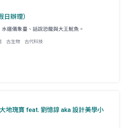
假日辦理）
、水運儀象臺、話說恐龍與大王魷魚。
龍
古生物
古代科技
大地瑰寶 feat. 劉憶諄 aka 設計美學小