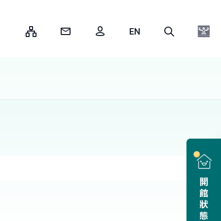
:::
開館狀態