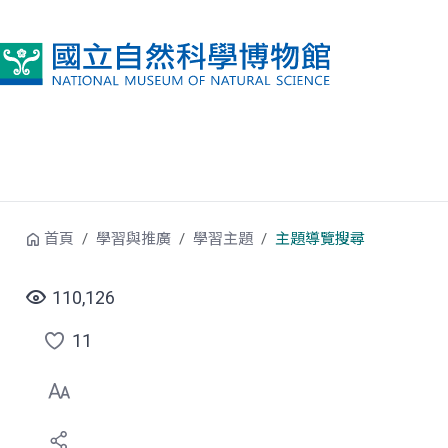
跳到中央內容區塊
首頁
學習與推廣
學習主題
主題導覽搜尋
110,126
11
點
選
喜