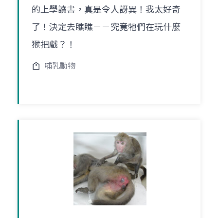
的上學讀書，真是令人訝異！我太好奇
了！決定去瞧瞧－－究竟牠們在玩什麼
猴把戲？！
哺乳動物