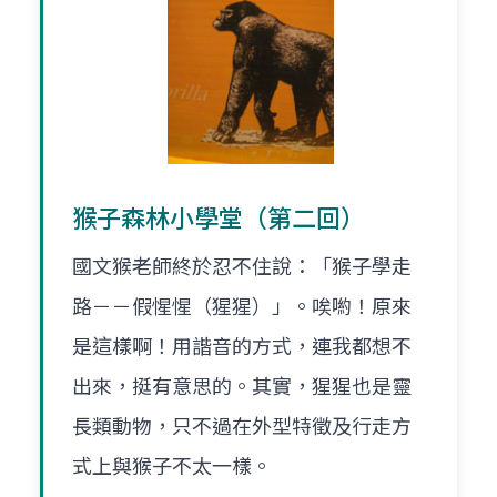
猴子森林小學堂（第二回）
國文猴老師終於忍不住說：「猴子學走
路－－假惺惺（猩猩）」。唉喲！原來
是這樣啊！用諧音的方式，連我都想不
出來，挺有意思的。其實，猩猩也是靈
長類動物，只不過在外型特徵及行走方
式上與猴子不太一樣。