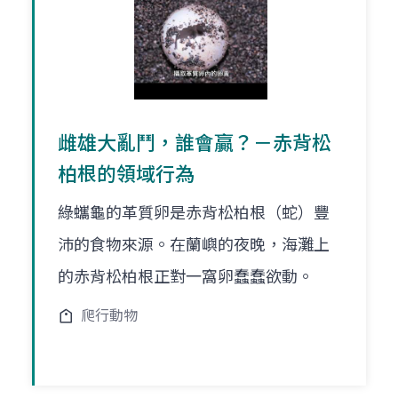
雌雄大亂鬥，誰會贏？－赤背松
柏根的領域行為
綠蠵龜的革質卵是赤背松柏根（蛇）豐
沛的食物來源。在蘭嶼的夜晚，海灘上
的赤背松柏根正對一窩卵蠢蠢欲動。
爬行動物