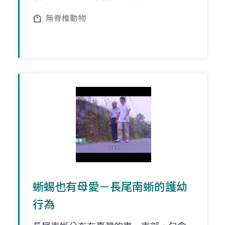
無脊椎動物
蜥蜴也有母愛－長尾南蜥的護幼
行為