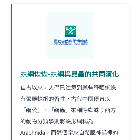
蛛網恢恢-蛛網與昆蟲的共同演化
自古以來，人們已注意到某些種類蜘蛛
有張羅蛛網的習性，古代中國便曾以
「網公」、「網蟲」來稱呼蜘蛛；西方
的動物分類學則將蛛形綱稱為
Arachnida，而這個字來自希臘神話裡的