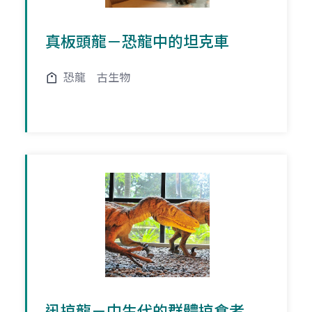
真板頭龍－恐龍中的坦克車
恐龍
古生物
迅掠龍－中生代的群體掠食者