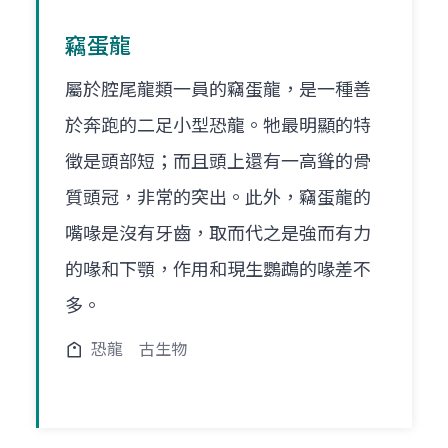
竊蛋龍
屬於腔尾龍類一員的竊蛋龍，是一種善
於奔跑的二足小型恐龍。牠最明顯的特
徵是頭部短；而且頭上還有一高聳的骨
質頭冠，非常的突出。此外，竊蛋龍的
嘴喙是沒有牙齒，取而代之是強而有力
的喙和下顎，作用和現生鸚鵡的喙差不
多。
恐龍
古生物