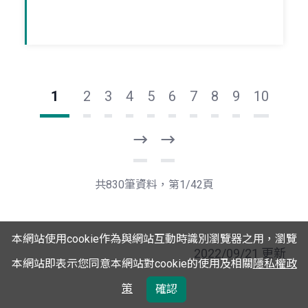
1
2
3
4
5
6
7
8
9
10
下
最
一
後
頁
一
共830筆資料，第1/42頁
頁
本網站使用cookie作為與網站互動時識別瀏覽器之用，瀏覽
2022/09/21 更新
本網站即表示您同意本網站對cookie的使用及相關
隱私權政
策
確認