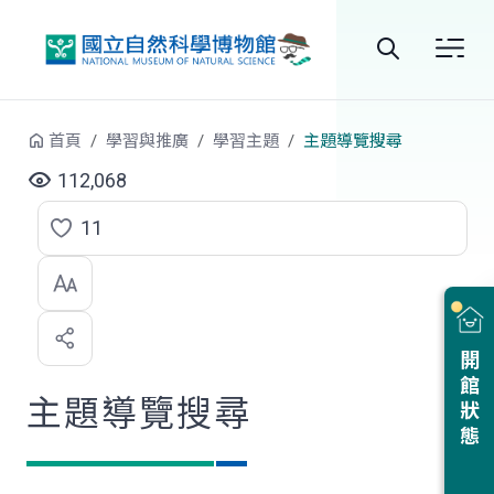
跳到中央內容區塊
全
站
首頁
學習與推廣
學習主題
主題導覽搜尋
搜
112,068
尋
11
點
選
喜
開館狀態
歡
主題導覽搜尋