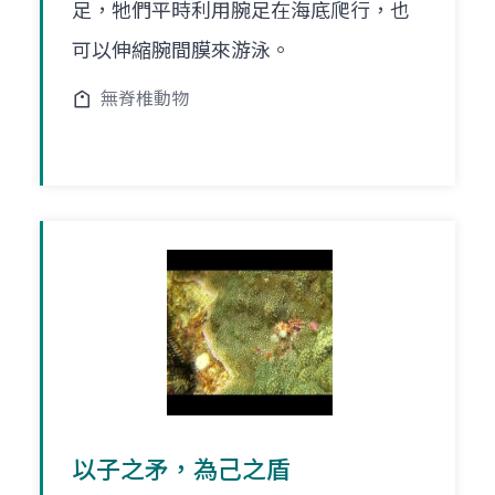
足，牠們平時利用腕足在海底爬行，也
可以伸縮腕間膜來游泳。
無脊椎動物
以子之矛，為己之盾