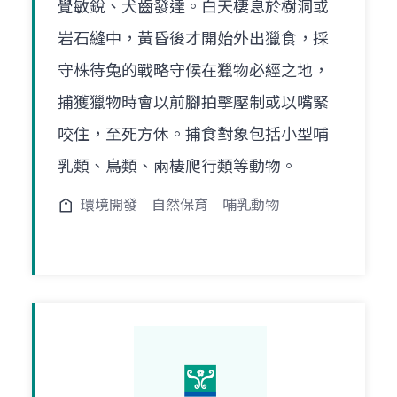
覺敏銳、犬齒發達。白天棲息於樹洞或
岩石縫中，黃昏後才開始外出獵食，採
守株待兔的戰略守候在獵物必經之地，
捕獲獵物時會以前腳拍擊壓制或以嘴緊
咬住，至死方休。捕食對象包括小型哺
乳類、鳥類、兩棲爬行類等動物。
環境開發
自然保育
哺乳動物