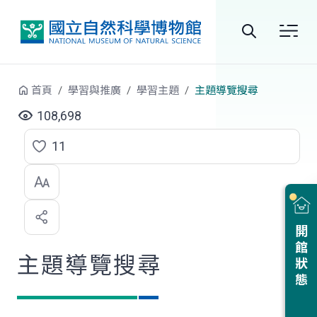
跳到中央內容區塊
全
站
首頁
學習與推廣
學習主題
主題導覽搜尋
搜
108,698
尋
11
點
選
喜
開館狀態
歡
主題導覽搜尋