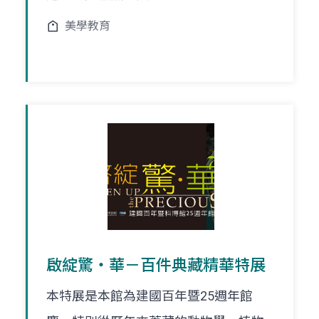
美學教育
啟綻驚‧華－百件典藏精華特展
本特展是本館為建國百年暨25週年館