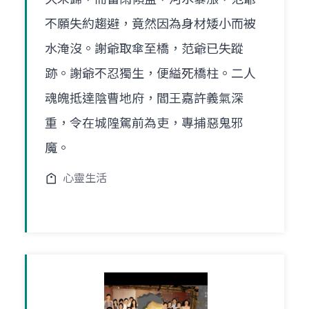
不願失約趨避，竟然因為身材矮小而被
水淹沒。謝爺取傘至橋，范爺已失蹤
跡。謝爺不忍獨生，便縊死橋柱。二人
魂魄抵達陰曹地府，閻王嘉許義氣深
重，令在城隍駕前為吏，專捕惡鬼邪
魔。
心靈生活