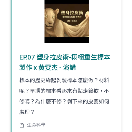
EP.07 塑身拉皮術-栩栩重生標本
製作 x 黃雯杰 - 演講
標本的歷史緣起剝製標本怎麼做？材料
呢？早期的標本看起來有點走鐘欸，不
修嗎？為什麼不修？剝下來的皮要如何
處理？
生命科學