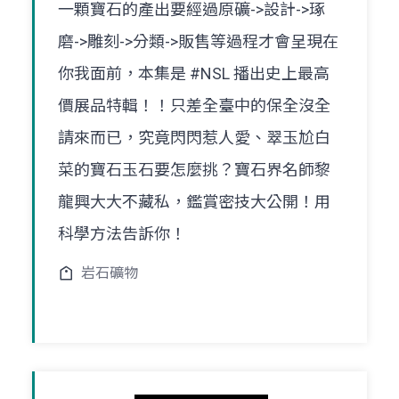
一顆寶石的產出要經過原礦->設計->琢
磨->雕刻->分類->販售等過程才會呈現在
你我面前，本集是 #NSL 播出史上最高
價展品特輯！！只差全臺中的保全沒全
請來而已，究竟閃閃惹人愛、翠玉尬白
菜的寶石玉石要怎麼挑？寶石界名師黎
龍興大大不藏私，鑑賞密技大公開！用
科學方法告訴你！
岩石礦物