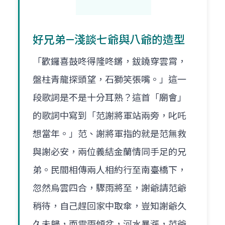
好兄弟—淺談七爺與八爺的造型
「歡鑼喜鼓咚得隆咚鏘，鈸鐃穿雲霄，
盤柱青龍探頭望，石獅笑張嘴。」這一
段歌詞是不是十分耳熟？這首「廟會」
的歌詞中寫到「范謝將軍站兩旁，叱吒
想當年。」范、謝將軍指的就是范無救
與謝必安，兩位義結金蘭情同手足的兄
弟。民間相傳兩人相約行至南臺橋下，
忽然烏雲四合，驟雨將至，謝爺請范爺
稍待，自己趕回家中取傘，豈知謝爺久
久未歸，而雷雨傾盆，河水暴漲，范爺