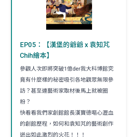
EP05：【漢堡的爺爺 x 袁知芃
Chih繪本】
參觀人次即將突破1億der我大科博館究
竟有什麼樣的秘密吸引各地觀眾無限參
訪？甚至連藝術家取材後馬上就被圈
粉？
快看看我們家創館館長漢寶德嘔心瀝血
的創館歷程，如何和袁知芃的藝術創作
迸出如此激烈的火花！！！