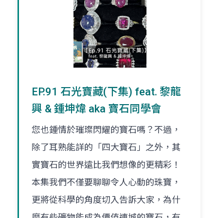
EP.91 石光寶藏(下集) feat. 黎龍
興 & 鍾坤煒 aka 寶石同學會
您也鍾情於璀璨閃耀的寶石嗎？不過，
除了耳熟能詳的「四大寶石」之外，其
實寶石的世界遠比我們想像的更精彩！
本集我們不僅要聊聊令人心動的珠寶，
更將從科學的角度切入告訴大家，為什
麼有些礦物能成為價值連城的寶石，有