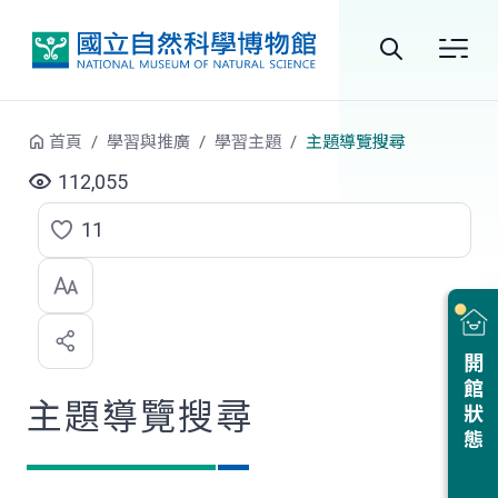
跳到中央內容區塊
全
站
首頁
學習與推廣
學習主題
主題導覽搜尋
搜
112,055
尋
11
點
選
喜
開館狀態
歡
主題導覽搜尋