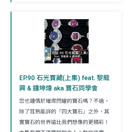
EP.90 石光寶藏(上集) feat. 黎龍
興 & 鍾坤煒 aka 寶石同學會
您也鍾情於璀璨閃耀的寶石嗎？不過，
除了耳熟能詳的「四大寶石」之外，其
實寶石的世界遠比我們想像的更精彩！