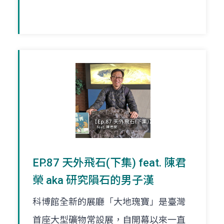
EP.87 天外飛石(下集) feat. 陳君
榮 aka 研究隕石的男子漢
科博館全新的展廳「大地瑰寶」是臺灣
首座大型礦物常設展，自開幕以來一直