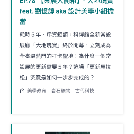
EP.78 【策展人開箱】- 大地瑰寶
feat. 劉憶諄 aka 設計美學小組擔
當
耗時５年、斥資鉅額，科博館全新常設
展廳「大地瑰寶」終於開幕，立刻成為
全臺最熱門的打卡聖地！為什麼一個常
設展的更新需要５年？這場「更新馬拉
松」究竟是如何一步步完成的？
美學教育
岩石礦物
古代科技