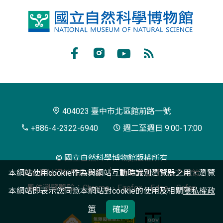
國
立
自
Facebook
Instagram
Youtube
RSS
然
訂
科
閱
學
404023 臺中市北區館前路一號
博
+886-4-2322-6940
週二至週日 9:00-17:00
物
© 國立自然科學博物館版權所有
館
本網站使用cookie作為與網站互動時識別瀏覽器之用，瀏覽
政府網站資料開放宣告
隱私權及資訊安全政策
最佳瀏覽體驗：Chrome、Firefox、Edge、Safari
本網站即表示您同意本網站對cookie的使用及相關
隱私權政
策
確認