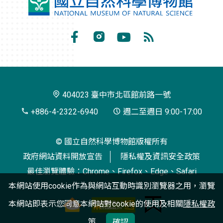
國
立
自
Facebook
Instagram
Youtube
RSS
然
訂
科
閱
學
404023 臺中市北區館前路一號
博
+886-4-2322-6940
週二至週日 9:00-17:00
物
© 國立自然科學博物館版權所有
館
政府網站資料開放宣告
隱私權及資訊安全政策
最佳瀏覽體驗：Chrome、Firefox、Edge、Safari
本網站使用cookie作為與網站互動時識別瀏覽器之用，瀏覽
本網站即表示您同意本網站對cookie的使用及相關
隱私權政
策
確認