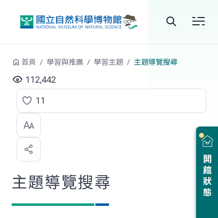
跳到中央內容區塊
全
站
首頁
學習與推廣
學習主題
主題導覽搜尋
搜
112,442
尋
11
點
選
喜
開館狀態
歡
主題導覽搜尋