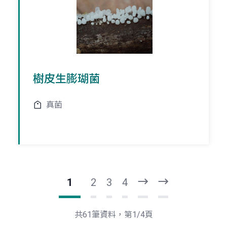
樹皮生膨瑚菌
真菌
1
2
3
4
下
最
一
後
頁
一
共61筆資料，第1/4頁
頁