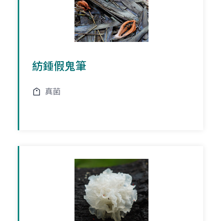
紡錘假鬼筆
真菌