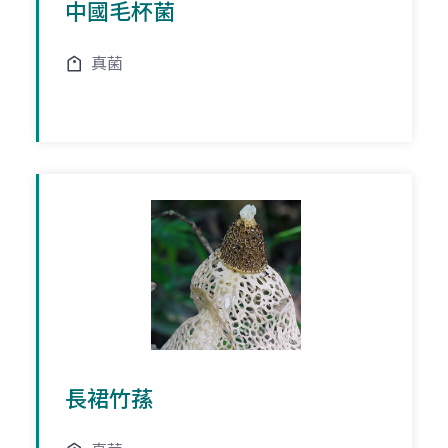
中國毛杯菌
真菌
長裙竹蓀