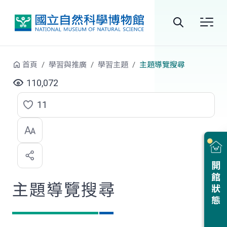
跳到中央內容區塊
全
站
首頁
學習與推廣
學習主題
主題導覽搜尋
搜
110,072
尋
11
點
選
喜
開館狀態
歡
主題導覽搜尋