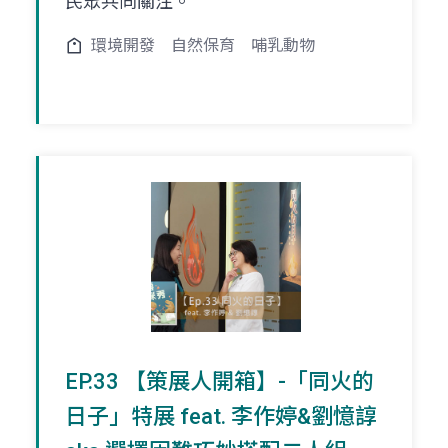
民眾共同關注。
環境開發
自然保育
哺乳動物
EP.33 【策展人開箱】-「同火的
日子」特展 feat. 李作婷&劉憶諄