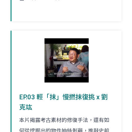
EP.03 輕「抹」慢撚抹復挑 x 劉
克竑
本片揭露考古素材的修復手法，還有如
何從挖掘出的物件抽絲剝繭，推敲史前