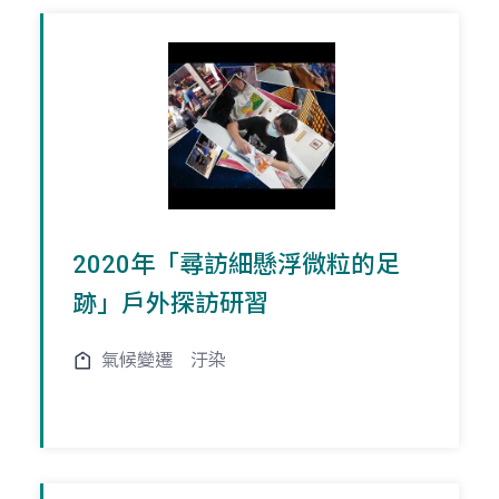
2020年「尋訪細懸浮微粒的足
跡」戶外探訪研習
氣候變遷
汙染