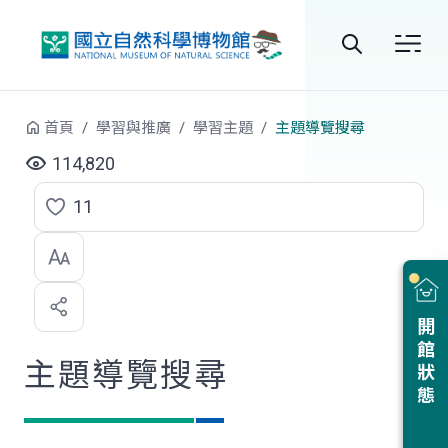
跳到中央內容區塊
全
站
首頁
學習與推廣
學習主題
主題導覽搜尋
搜
114,820
尋
11
點
選
喜
開館狀態
歡
主題導覽搜尋