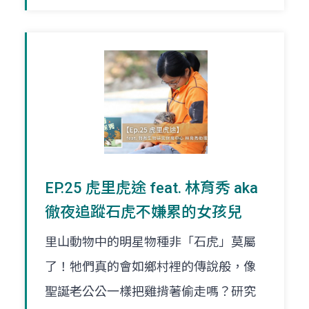
EP.25 虎里虎途 feat. 林育秀 aka
徹夜追蹤石虎不嫌累的女孩兒
里山動物中的明星物種非「石虎」莫屬
了！牠們真的會如鄉村裡的傳說般，像
聖誕老公公一樣把雞揹著偷走嗎？研究