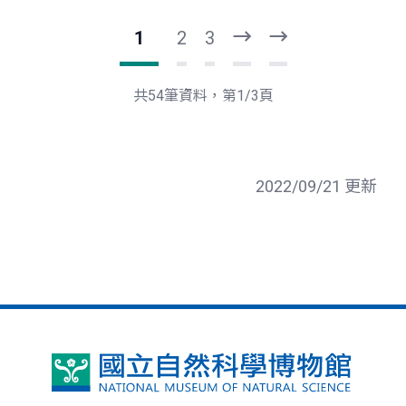
1
2
3
下
最
一
後
頁
一
共54筆資料，第1/3頁
頁
2022/09/21 更新
國
立