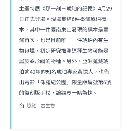
主題特展《那一刻－琥珀的記憶》4月29
日正式登場。現場集結6件臺灣琥珀標
本，其中一件臺南東山發現的標本是臺
灣首次、也是目前唯一一件琥珀內有生
物包埋，初步研究推測這種生物可能是
屬於蛛形綱的物種。另外，亞洲蒐藏琥
珀逾40年的知名琥珀專家黃憶人，也借
出電影「侏羅紀公園」限量版編號第6號
的復刻版手杖，讓觀眾一睹為快。
恐龍
古生物