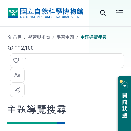
跳到中央內容區塊
全
站
首頁
學習與推廣
學習主題
主題導覽搜尋
搜
112,100
尋
11
點
選
喜
開館狀態
歡
主題導覽搜尋