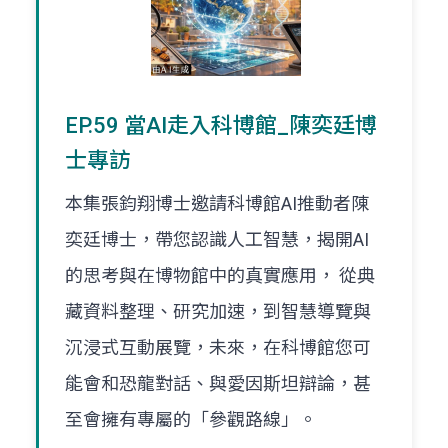
EP.59 當AI走入科博館_陳奕廷博
士專訪
本集張鈞翔博士邀請科博館AI推動者陳
奕廷博士，帶您認識人工智慧，揭開AI
的思考與在博物館中的真實應用， 從典
藏資料整理、研究加速，到智慧導覽與
沉浸式互動展覽，未來，在科博館您可
能會和恐龍對話、與愛因斯坦辯論，甚
至會擁有專屬的「參觀路線」。