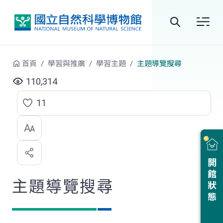
跳到中央內容區塊
全
站
首頁
學習與推廣
學習主題
主題導覽搜尋
搜
110,314
尋
11
點
選
喜
開館狀態
歡
主題導覽搜尋