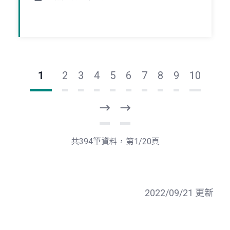
1
2
3
4
5
6
7
8
9
10
下
最
一
後
頁
一
共394筆資料，第1/20頁
頁
2022/09/21 更新