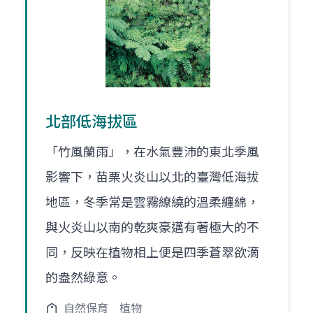
北部低海拔區
「竹風蘭雨」，在水氣豐沛的東北季風
影響下，苗栗火炎山以北的臺灣低海拔
地區，冬季常是雲霧繚繞的溫柔纏綿，
與火炎山以南的乾爽豪邁有著極大的不
同，反映在植物相上便是四季蒼翠欲滴
的盎然綠意。
自然保育
植物