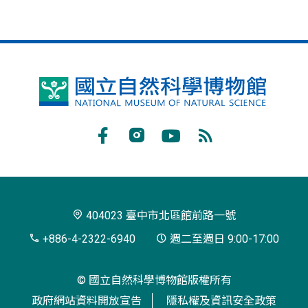
國
立
自
Facebook
Instagram
Youtube
RSS
然
訂
科
閱
學
404023 臺中市北區館前路一號
博
+886-4-2322-6940
週二至週日 9:00-17:00
物
© 國立自然科學博物館版權所有
館
政府網站資料開放宣告
隱私權及資訊安全政策