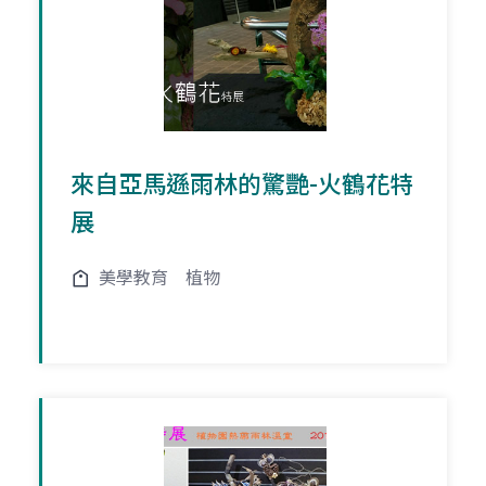
來自亞馬遜雨林的驚艷-火鶴花特
展
美學教育
植物