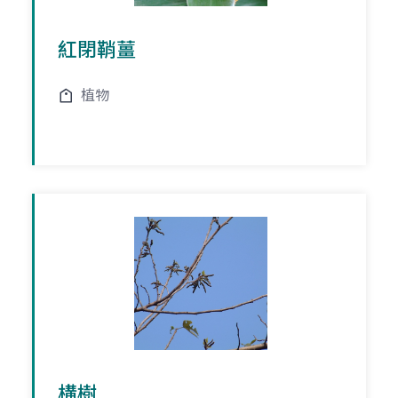
紅閉鞘薑
植物
構樹