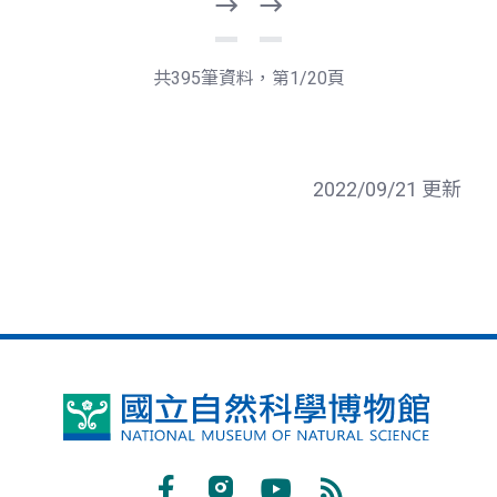
下
最
一
後
頁
一
共395筆資料，第1/20頁
頁
2022/09/21 更新
國
立
自