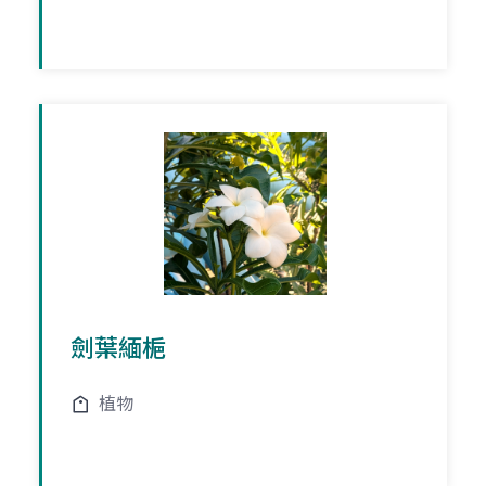
劍葉緬梔
植物