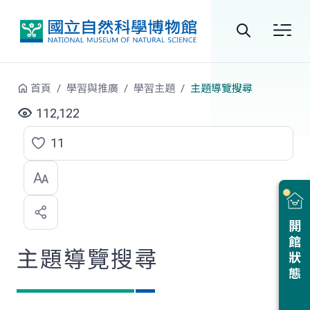
跳到中央內容區塊
全
站
首頁
學習與推廣
學習主題
主題導覽搜尋
搜
112,122
尋
11
點
選
喜
開館狀態
歡
主題導覽搜尋