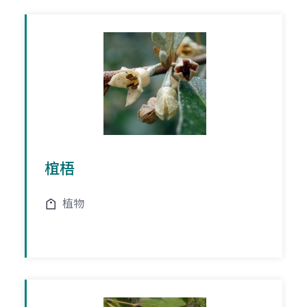
椬梧
植物