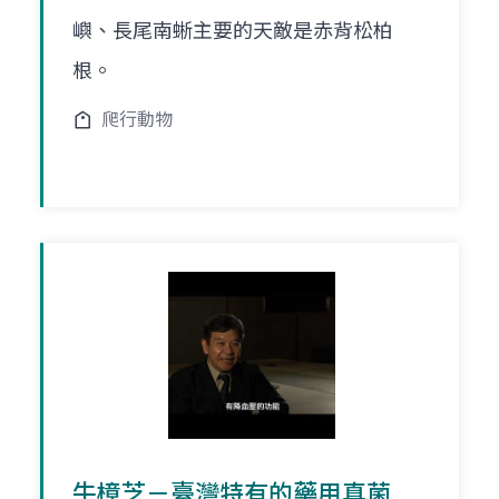
嶼、長尾南蜥主要的天敵是赤背松柏
根。
爬行動物
牛樟芝－臺灣特有的藥用真菌