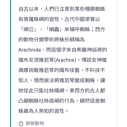
自古以來，人們已注意到某些種類蜘蛛
有張羅蛛網的習性，古代中國便曾以
「網公」、「網蟲」來稱呼蜘蛛；西方
的動物分類學則將蛛形綱稱為
Arachnida，而這個字來自希臘神話裡的
織布女孩雅若琴(Arachne)。傳說女神雅
典娜挑戰雅若琴的織布技藝，不料技不
如人，憤而施法將雅若琴變成蜘蛛，讓
她從此只能吐絲織網。東西方的古人都
凸顯蜘蛛吐絲造網的行為，顯然這是蜘
蛛最為人熟知的習性。
節肢動物