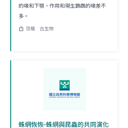
的喙和下顎，作用和現生鸚鵡的喙差不
多。
恐龍
古生物
蛛網恢恢-蛛網與昆蟲的共同演化