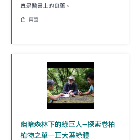
直是醫書上的良藥。
真菌
幽暗森林下的綠巨人—探索卷柏
植物之單一巨大葉綠體