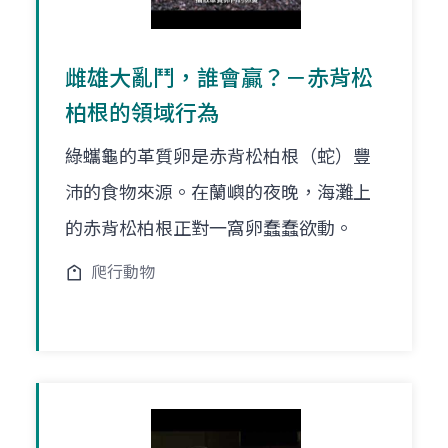
雌雄大亂鬥，誰會贏？－赤背松
柏根的領域行為
綠蠵龜的革質卵是赤背松柏根（蛇）豐
沛的食物來源。在蘭嶼的夜晚，海灘上
的赤背松柏根正對一窩卵蠢蠢欲動。
爬行動物