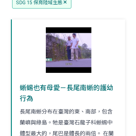
SDG 15 保育陸域生態
蜥蜴也有母愛－長尾南蜥的護幼
行為
長尾南蜥分布在臺灣的東、南部，包含
蘭嶼與綠島。牠是臺灣石龍子科蜥蜴中
體型最大的，尾巴是體長的兩倍。 在蘭