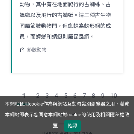
動物，其中有在地面爬行的古蜘蛛、古
蟑螂以及飛行的古蜻蜓。這三種古生物
同屬節肢動物門，但蜘蛛為蛛形綱的成
員，而蟑螂和蜻蜓則屬昆蟲綱。
節肢動物
1
2
3
4
5
6
7
8
9
10
本網站使用cookie作為與網站互動時識別瀏覽器之用，瀏覽
本網站即表示您同意本網站對cookie的使用及相關
隱私權政
下
最
策
確認
一
後
頁
一