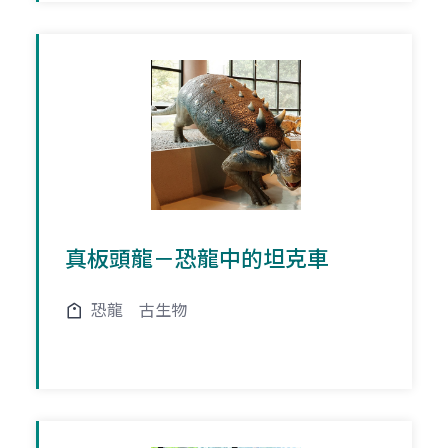
真板頭龍－恐龍中的坦克車
恐龍
古生物