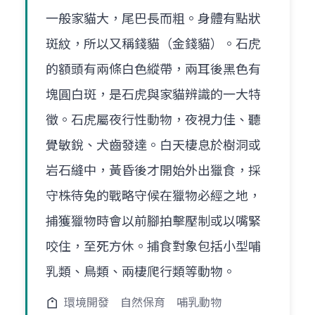
一般家貓大，尾巴長而粗。身體有點狀
斑紋，所以又稱錢貓（金錢貓）。石虎
的額頭有兩條白色縱帶，兩耳後黑色有
塊圓白斑，是石虎與家貓辨識的一大特
徵。石虎屬夜行性動物，夜視力佳、聽
覺敏銳、犬齒發達。白天棲息於樹洞或
岩石縫中，黃昏後才開始外出獵食，採
守株待兔的戰略守候在獵物必經之地，
捕獲獵物時會以前腳拍擊壓制或以嘴緊
咬住，至死方休。捕食對象包括小型哺
乳類、鳥類、兩棲爬行類等動物。
環境開發
自然保育
哺乳動物