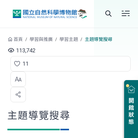
跳到中央內容區塊
全
站
首頁
學習與推廣
學習主題
主題導覽搜尋
搜
113,742
尋
11
點
選
喜
開館狀態
歡
主題導覽搜尋