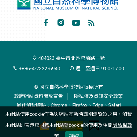
國
立
自
Facebook
Instagram
Youtube
RSS
然
訂
科
閱
學
404023 臺中市北區館前路一號
博
+886-4-2322-6940
週二至週日 9:00-17:00
物
© 國立自然科學博物館版權所有
館
政府網站資料開放宣告
隱私權及資訊安全政策
最佳瀏覽體驗：Chrome、Firefox、Edge、Safari
本網站使用cookie作為與網站互動時識別瀏覽器之用，瀏覽
本網站即表示您同意本網站對cookie的使用及相關
隱私權政
策
確認