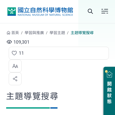
跳到中央內容區塊
全
站
首頁
學習與推廣
學習主題
主題導覽搜尋
搜
109,301
尋
11
點
選
喜
開館狀態
歡
主題導覽搜尋