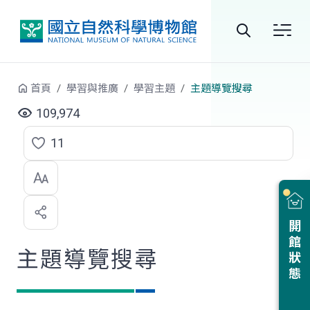
跳到中央內容區塊
全
站
首頁
學習與推廣
學習主題
主題導覽搜尋
搜
109,974
尋
11
點
選
喜
開館狀態
歡
主題導覽搜尋