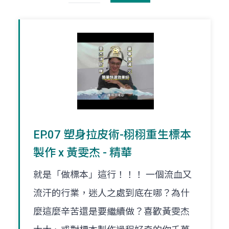
EP.07 塑身拉皮術-栩栩重生標本
製作 x 黃雯杰 - 精華
就是「做標本」這行！！！ 一個流血又
流汗的行業，迷人之處到底在哪？為什
麼這麼辛苦還是要繼續做？喜歡黃雯杰