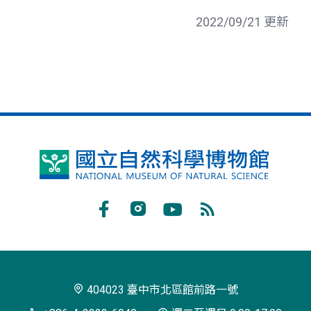
2022/09/21 更新
國
立
自
Facebook
Instagram
Youtube
RSS
然
訂
科
閱
學
404023 臺中市北區館前路一號
博