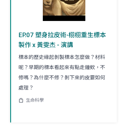
EP.07 塑身拉皮術-栩栩重生標本
製作 x 黃雯杰 - 演講
標本的歷史緣起剝製標本怎麼做？材料
呢？早期的標本看起來有點走鐘欸，不
修嗎？為什麼不修？剝下來的皮要如何
處理？
生命科學