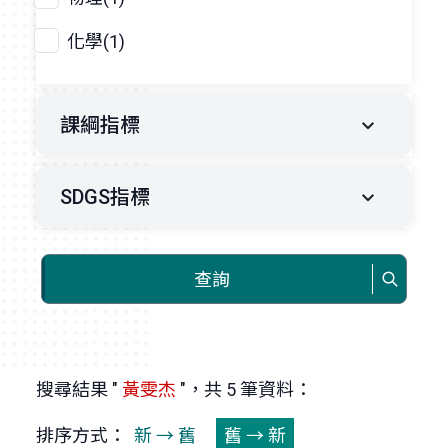
化學(1)
課綱指標
SDGS指標
查詢
搜尋結果 "
黃雯杰
"，共 5 筆資料：
排序方式：
新 → 舊
舊 → 新