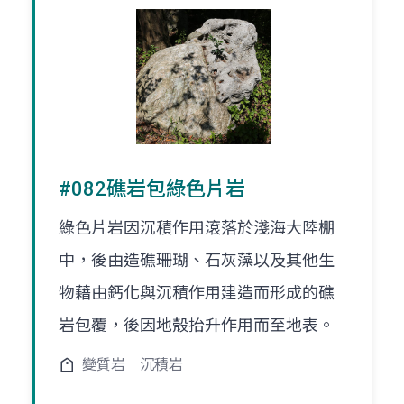
#082礁岩包綠色片岩
綠色片岩因沉積作用滾落於淺海大陸棚
中，後由造礁珊瑚、石灰藻以及其他生
物藉由鈣化與沉積作用建造而形成的礁
岩包覆，後因地殼抬升作用而至地表。
變質岩
沉積岩