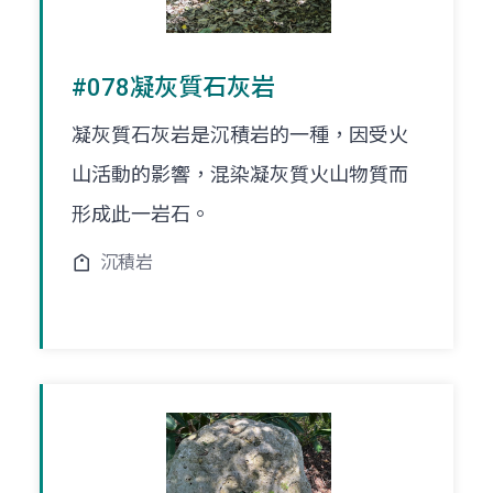
#078凝灰質石灰岩
凝灰質石灰岩是沉積岩的一種，因受火
山活動的影響，混染凝灰質火山物質而
形成此一岩石。
沉積岩