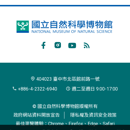
國
立
自
Facebook
Instagram
Youtube
RSS
然
訂
科
閱
學
404023 臺中市北區館前路一號
博
+886-4-2322-6940
週二至週日 9:00-17:00
物
© 國立自然科學博物館版權所有
館
政府網站資料開放宣告
隱私權及資訊安全政策
最佳瀏覽體驗：Chrome、Firefox、Edge、Safari