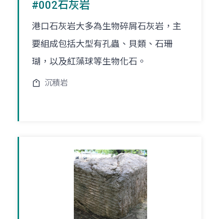
#002石灰岩
港口石灰岩大多為生物碎屑石灰岩，主
要組成包括大型有孔蟲、貝類、石珊
瑚，以及紅藻球等生物化石。
沉積岩