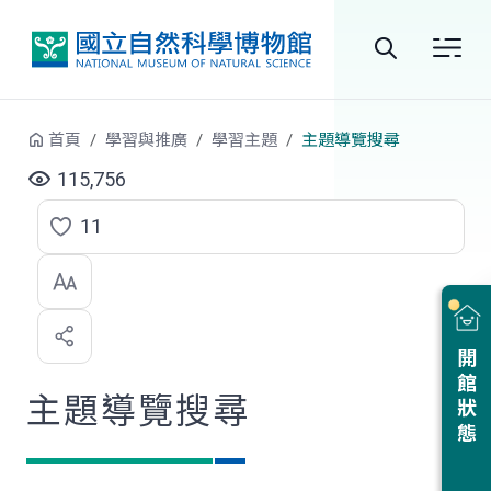
跳到中央內容區塊
全
站
首頁
學習與推廣
學習主題
主題導覽搜尋
搜
115,756
尋
11
點
選
喜
開館狀態
歡
主題導覽搜尋