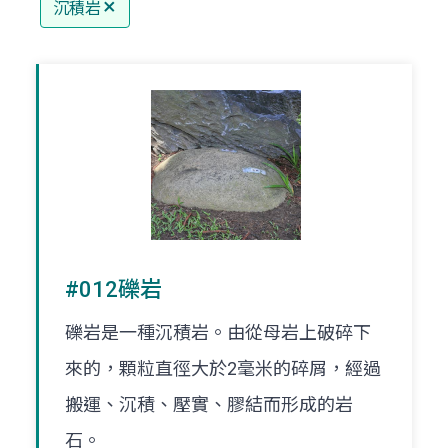
沉積岩
#012礫岩
礫岩是一種沉積岩。由從母岩上破碎下
來的，顆粒直徑大於2毫米的碎屑，經過
搬運、沉積、壓實、膠結而形成的岩
石。