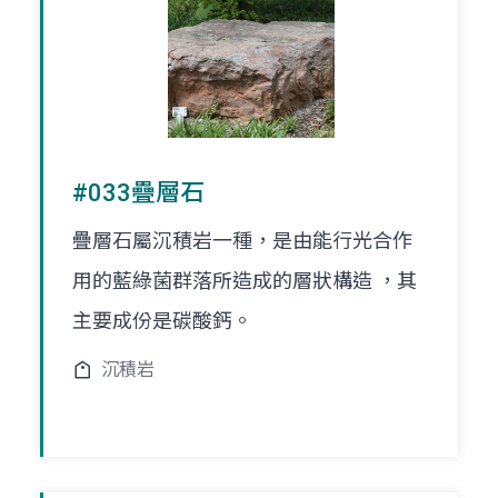
#033疊層石
疊層石屬沉積岩一種，是由能行光合作
用的藍綠菌群落所造成的層狀構造 ，其
主要成份是碳酸鈣。
沉積岩