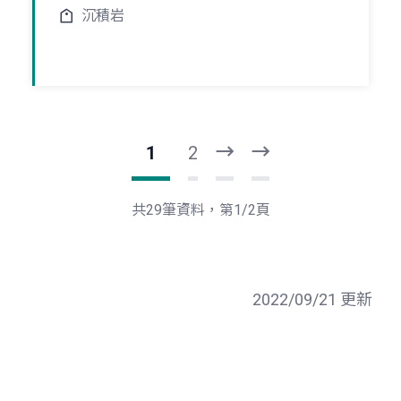
沉積岩
1
2
下
最
一
後
頁
一
共29筆資料，第1/2頁
頁
2022/09/21 更新