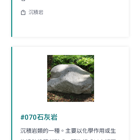
沉積岩
#070石灰岩
沉積岩類的一種。主要以化學作用或生