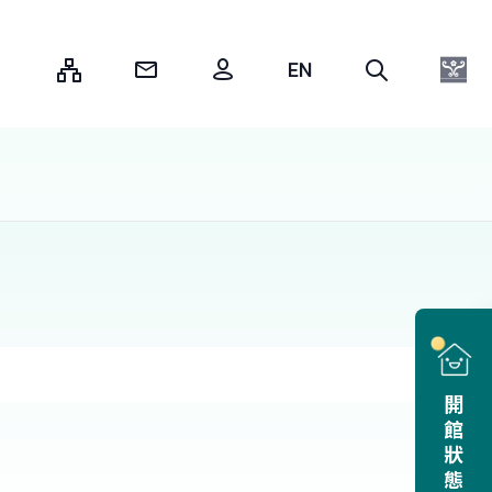
:::
開館狀態