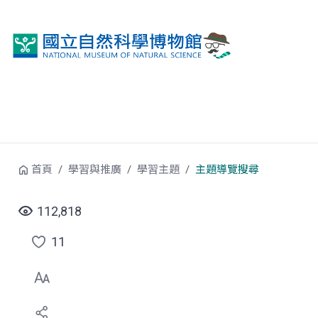
跳到中央內容區塊
首頁
學習與推廣
學習主題
主題導覽搜尋
112,818
11
點
選
喜