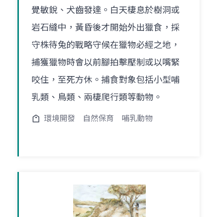
覺敏銳、犬齒發達。白天棲息於樹洞或
岩石縫中，黃昏後才開始外出獵食，採
守株待兔的戰略守候在獵物必經之地，
捕獲獵物時會以前腳拍擊壓制或以嘴緊
咬住，至死方休。捕食對象包括小型哺
乳類、鳥類、兩棲爬行類等動物。
環境開發
自然保育
哺乳動物