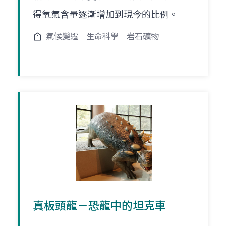
得氧氣含量逐漸增加到現今的比例。
氣候變遷
生命科學
岩石礦物
真板頭龍－恐龍中的坦克車