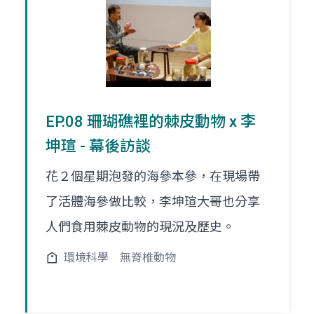
EP.08 珊瑚礁裡的棘皮動物 x 李
坤瑄 - 幕後訪談
花２個星期泡發的海參本參，在現場帶
了活體海參做比較，李坤瑄大哥也分享
人們食用棘皮動物的現況及歷史。
環境科學
無脊椎動物