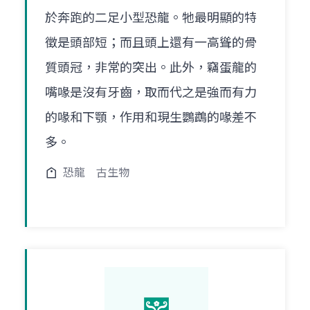
於奔跑的二足小型恐龍。牠最明顯的特
徵是頭部短；而且頭上還有一高聳的骨
質頭冠，非常的突出。此外，竊蛋龍的
嘴喙是沒有牙齒，取而代之是強而有力
的喙和下顎，作用和現生鸚鵡的喙差不
多。
恐龍
古生物