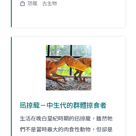
恐龍
古生物
迅掠龍－中生代的群體掠食者
生活在晚白堊紀時期的迅掠龍，雖然牠
們不是當時最大的肉食性動物，但卻是