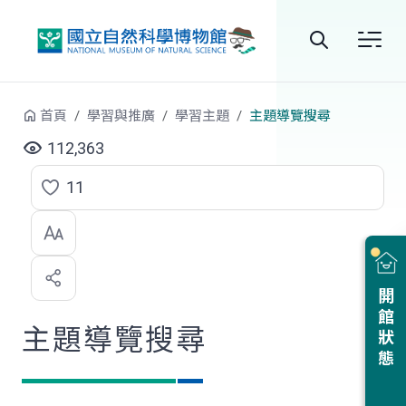
跳到中央內容區塊
全
站
首頁
學習與推廣
學習主題
主題導覽搜尋
搜
112,363
尋
11
點
選
喜
開館狀態
歡
主題導覽搜尋