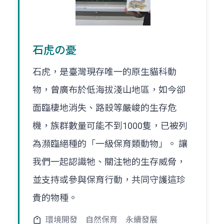
石虎の憂
石虎，是臺灣現存唯一的原生貓科動
物，曾廣布於低海拔淺山地區，如今卻
面臨棲地消失、路殺等嚴峻的生存危
機，族群數量可能不到1000隻，已被列
為瀕臨絕種的「一級保育類動物」。 讓
我們一起認識牠、關注牠的生存威脅，
並支持或參與保育行動，共同守護這珍
貴的物種。
環境開發
自然保育
永續發展