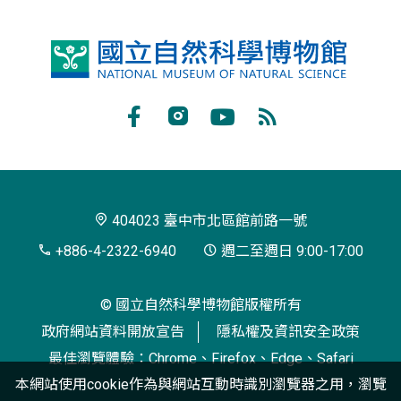
國
立
自
Facebook
Instagram
Youtube
RSS
然
訂
科
閱
學
404023 臺中市北區館前路一號
博
+886-4-2322-6940
週二至週日 9:00-17:00
物
© 國立自然科學博物館版權所有
館
政府網站資料開放宣告
隱私權及資訊安全政策
最佳瀏覽體驗：Chrome、Firefox、Edge、Safari
本網站使用cookie作為與網站互動時識別瀏覽器之用，瀏覽