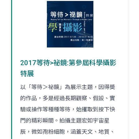
2017等待>祕鏡:第參屆科學攝影
特展
以「等待＞祕鏡」為展示主題，因得奬
的作品，多是經過長期觀察、假設、實
驗或操作等種種等待，始攫取到按下快
門的精彩瞬間。拍攝主題宏如宇宙星
辰，微如孢粉細胞，涵蓋天文、地質、