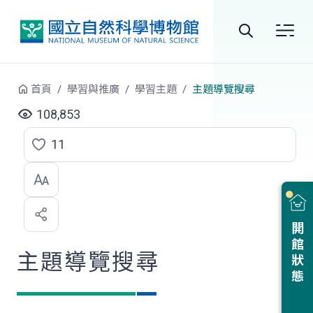
跳到中央內容區塊
全
站
首頁
學習與推廣
學習主題
主題導覽搜尋
搜
108,853
尋
11
點
選
喜
開館狀態
歡
主題導覽搜尋