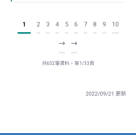
1
2
3
4
5
6
7
8
9
10
下
最
一
後
頁
一
共652筆資料，第1/33頁
頁
2022/09/21 更新