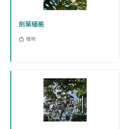
劍葉緬梔
植物