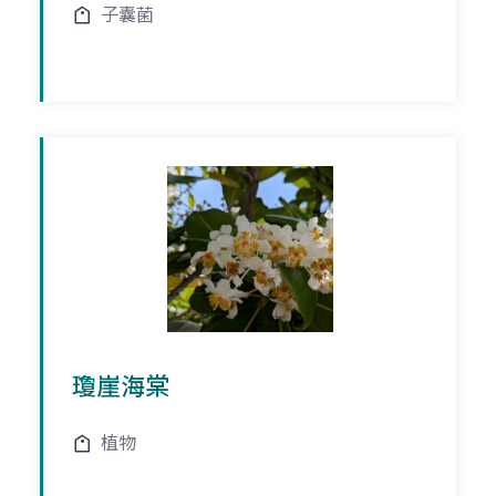
子囊菌
瓊崖海棠
植物