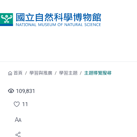
跳到中央內容區塊
首頁
學習與推廣
學習主題
主題導覽搜尋
109,831
11
點
選
喜