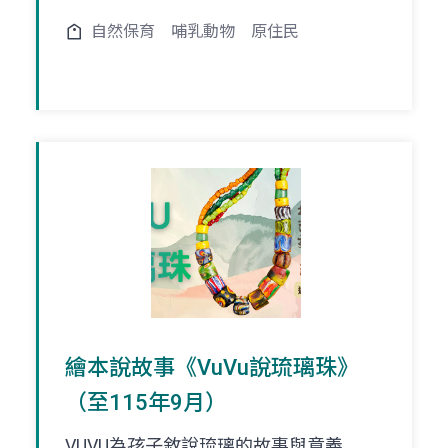
自然保育
哺乳動物
原住民
繪本說故事《VuVu說琉璃珠》
（至115年9月）
VUVU為孩子敘說琉璃的故事與意義