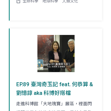
生命科學
地球科學
人類文化
EP.89 臺灣奇玉記 feat. 何恭算 &
劉憶諄 aka 科博好搭檔
走進科博館「大地瑰寶」展區，裡面閃