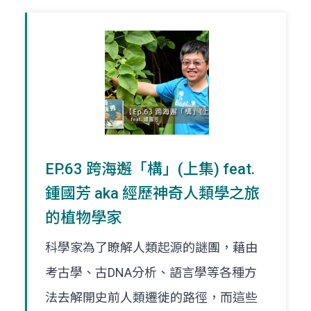
EP.63 跨海邂「構」(上集) feat.
鍾國芳 aka 經歷神奇人類學之旅
的植物學家
科學家為了瞭解人類起源的謎團，藉由
考古學、古DNA分析、語言學等各種方
法去解開史前人類遷徙的路徑，而這些