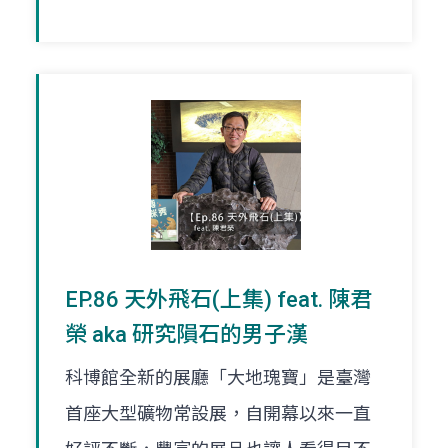
EP.86 天外飛石(上集) feat. 陳君
榮 aka 研究隕石的男子漢
科博館全新的展廳「大地瑰寶」是臺灣
首座大型礦物常設展，自開幕以來一直