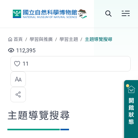
跳到中央內容區塊
全
站
首頁
學習與推廣
學習主題
主題導覽搜尋
搜
112,395
尋
11
點
選
喜
開館狀態
歡
主題導覽搜尋