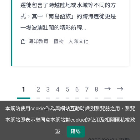
遷徙包含了跨越陸地或水域等不同的方
式，其中「南島語族」的跨海遷徙更是
一場波瀾壯闊的精彩航程...
海洋教育
植物
人類文化
1
2
3
4
5
6
7
8
下
最
一
後
頁
一
本網站使用cookie作為與網站互動時識別瀏覽器之用，瀏覽
共151筆資料，第1/8頁
頁
本網站即表示您同意本網站對cookie的使用及相關
隱私權政
策
確認