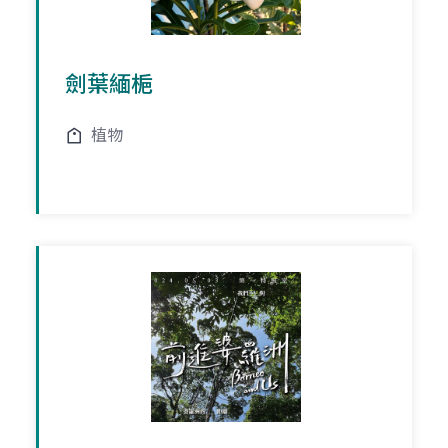
劍葉緬梔
植物