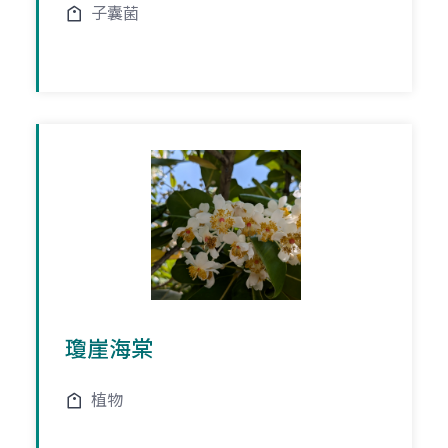
子囊菌
瓊崖海棠
植物