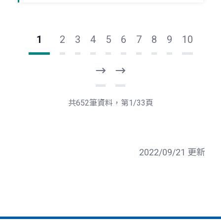
1
2
3
4
5
6
7
8
9
10
下
最
一
後
頁
一
共652筆資料，第1/33頁
頁
2022/09/21 更新