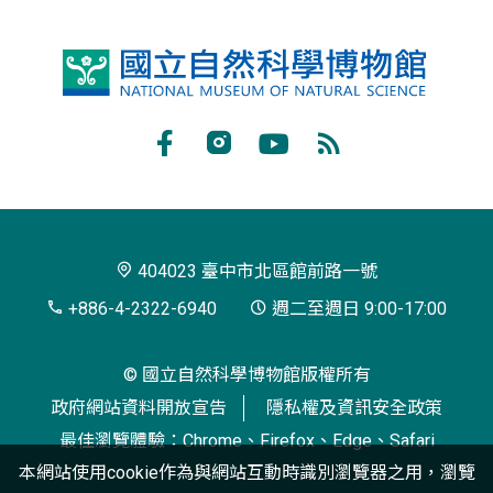
國
立
自
Facebook
Instagram
Youtube
RSS
然
訂
科
閱
學
404023 臺中市北區館前路一號
博
+886-4-2322-6940
週二至週日 9:00-17:00
物
© 國立自然科學博物館版權所有
館
政府網站資料開放宣告
隱私權及資訊安全政策
最佳瀏覽體驗：Chrome、Firefox、Edge、Safari
本網站使用cookie作為與網站互動時識別瀏覽器之用，瀏覽