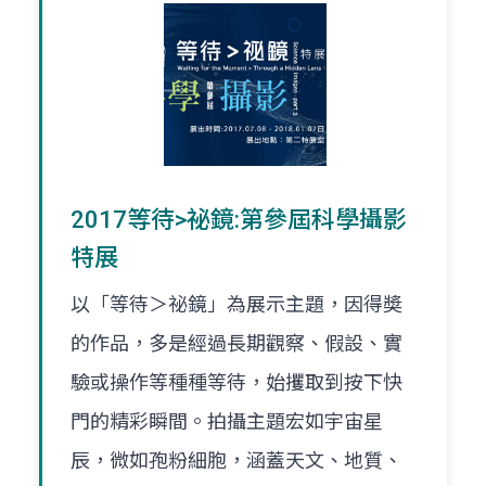
2017等待>祕鏡:第參屆科學攝影
特展
以「等待＞祕鏡」為展示主題，因得奬
的作品，多是經過長期觀察、假設、實
驗或操作等種種等待，始攫取到按下快
門的精彩瞬間。拍攝主題宏如宇宙星
辰，微如孢粉細胞，涵蓋天文、地質、