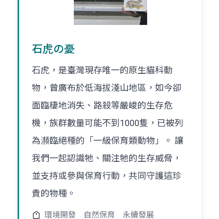
石虎の憂
石虎，是臺灣現存唯一的原生貓科動
物，曾廣布於低海拔淺山地區，如今卻
面臨棲地消失、路殺等嚴峻的生存危
機，族群數量可能不到1000隻，已被列
為瀕臨絕種的「一級保育類動物」。 讓
我們一起認識牠、關注牠的生存威脅，
並支持或參與保育行動，共同守護這珍
貴的物種。
環境開發
自然保育
永續發展