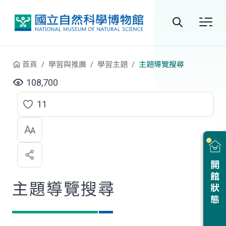
跳到中央內容區塊
全
站
首頁
學習與推廣
學習主題
主題導覽搜尋
搜
108,700
尋
11
點
選
喜
開館狀態
歡
主題導覽搜尋