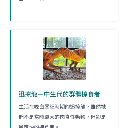
迅掠龍－中生代的群體掠食者
生活在晚白堊紀時期的迅掠龍，雖然牠
們不是當時最大的肉食性動物，但卻是
最可怕的掠食者。