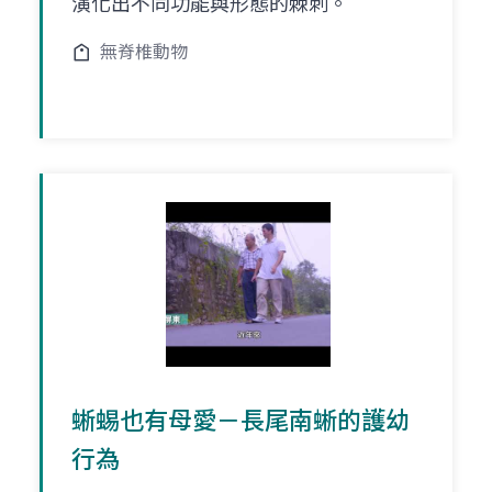
演化出不同功能與形態的棘刺。
無脊椎動物
蜥蜴也有母愛－長尾南蜥的護幼
行為