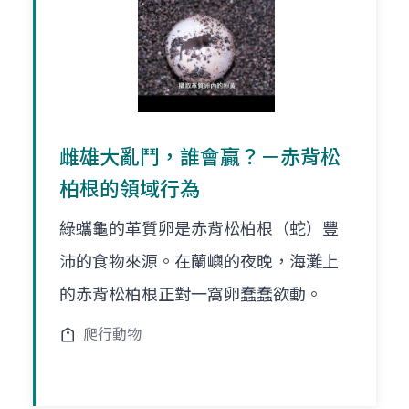
雌雄大亂鬥，誰會贏？－赤背松
柏根的領域行為
綠蠵龜的革質卵是赤背松柏根（蛇）豐
沛的食物來源。在蘭嶼的夜晚，海灘上
的赤背松柏根正對一窩卵蠢蠢欲動。
爬行動物