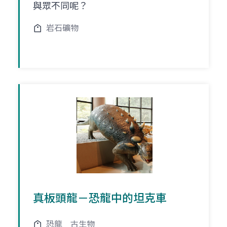
與眾不同呢？
岩石礦物
真板頭龍－恐龍中的坦克車
恐龍
古生物