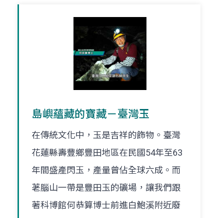
島嶼蘊藏的寶藏－臺灣玉
在傳統文化中，玉是吉祥的飾物。臺灣
花蓮縣壽豐鄉豐田地區在民國54年至63
年間盛產閃玉，產量曾佔全球六成。而
荖腦山一帶是豐田玉的礦場，讓我們跟
著科博館何恭算博士前進白鮑溪附近廢