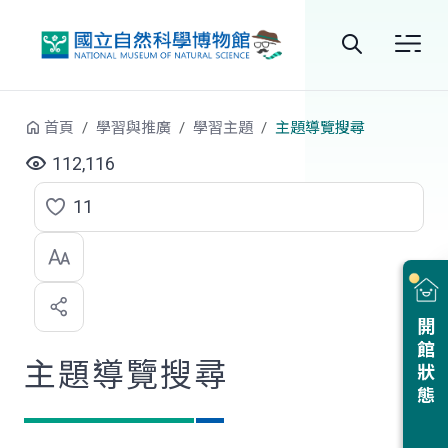
跳到中央內容區塊
全
站
首頁
學習與推廣
學習主題
主題導覽搜尋
搜
112,116
尋
11
點
選
喜
開館狀態
歡
主題導覽搜尋