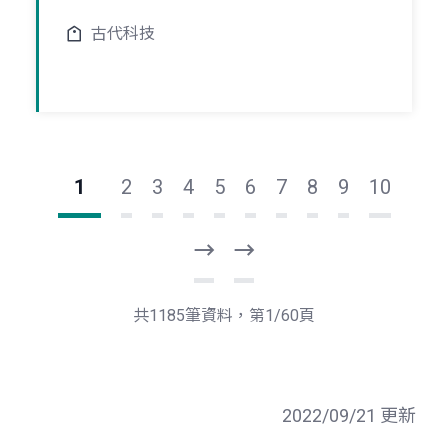
古代科技
1
2
3
4
5
6
7
8
9
10
下
最
一
後
頁
一
共1185筆資料，第1/60頁
頁
2022/09/21 更新