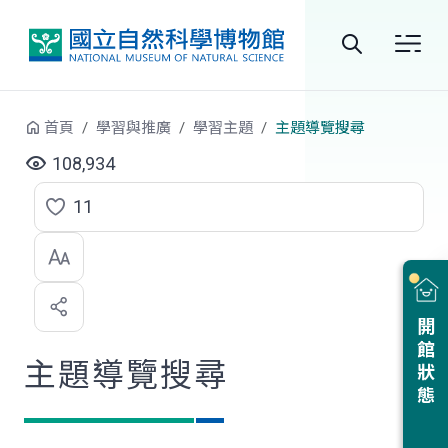
跳到中央內容區塊
全
站
首頁
學習與推廣
學習主題
主題導覽搜尋
搜
108,934
尋
11
點
選
喜
開館狀態
歡
主題導覽搜尋