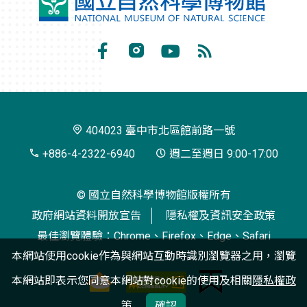
國
立
自
Facebook
Instagram
Youtube
RSS
然
訂
科
閱
學
404023 臺中市北區館前路一號
博
+886-4-2322-6940
週二至週日 9:00-17:00
物
© 國立自然科學博物館版權所有
館
政府網站資料開放宣告
隱私權及資訊安全政策
最佳瀏覽體驗：Chrome、Firefox、Edge、Safari
本網站使用cookie作為與網站互動時識別瀏覽器之用，瀏覽
本網站即表示您同意本網站對cookie的使用及相關
隱私權政
策
確認