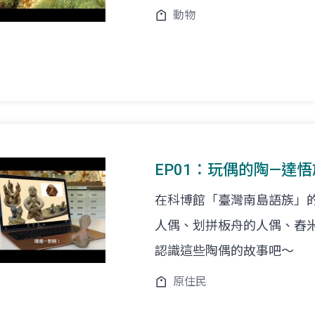
動物
EP01：玩偶的陶—達
在科博館「臺灣南島語族」
人偶、划拼板舟的人偶、舂
認識這些陶偶的故事吧～
原住民