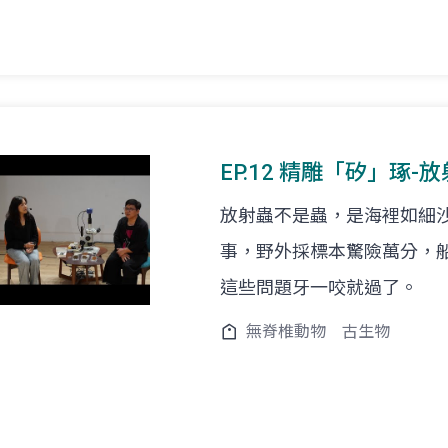
EP.12 精雕「矽」琢-
放射蟲不是蟲，是海裡如細
事，野外採標本驚險萬分，
這些問題牙一咬就過了。
無脊椎動物
古生物