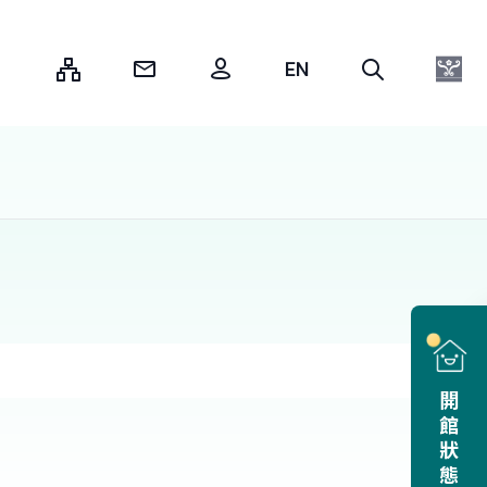
:::
開館狀態