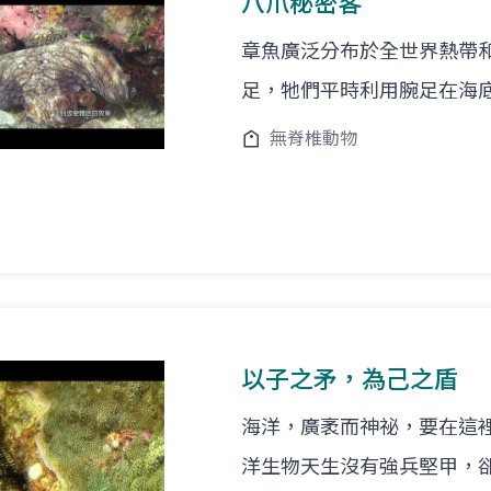
八爪秘密客
章魚廣泛分布於全世界熱帶
足，牠們平時利用腕足在海
無脊椎動物
以子之矛，為己之盾
海洋，廣袤而神祕，要在這
洋生物天生沒有強兵堅甲，