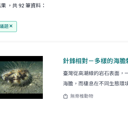
果 ，共 92 筆資料：
議題
針鋒相對－多樣的海膽
臺灣從高潮線的岩石表面，一直
海膽，而棲息在不同生態環
無脊椎動物