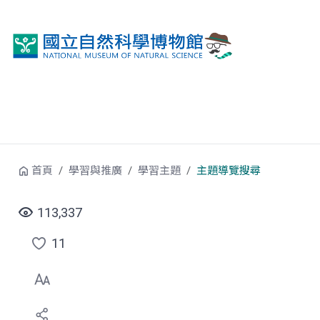
跳到中央內容區塊
首頁
學習與推廣
學習主題
主題導覽搜尋
113,337
11
點
選
喜