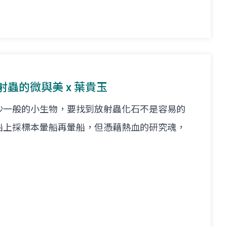
放射蟲的微與美 x 葉貴玉
沙一般的小生物，要找到放射蟲化石不是容易的
船上採標本暈船再暈船，但憑藉熱血的研究魂，