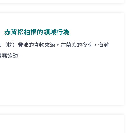
－赤背松柏根的領域行為
根（蛇）豐沛的食物來源。在蘭嶼的夜晚，海灘
蠢蠢欲動。