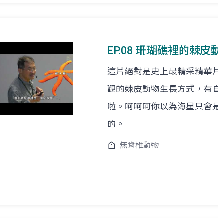
EP.08 珊瑚礁裡的棘皮動
這片絕對是史上最精采精華
觀的棘皮動物生長方式，有
啦。呵呵呵你以為海星只會
的。
無脊椎動物