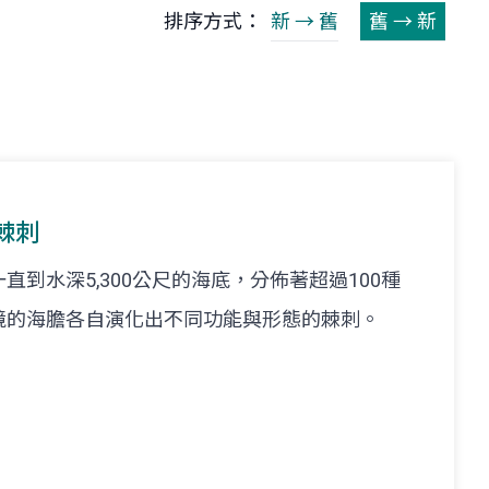
排序方式：
新 → 舊
舊 → 新
棘刺
到水深5,300公尺的海底，分佈著超過100種
境的海膽各自演化出不同功能與形態的棘刺。