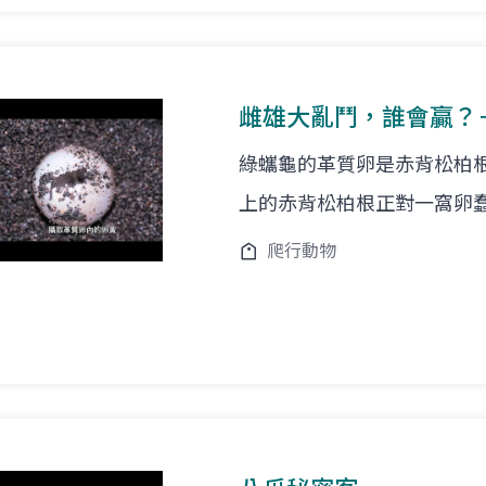
雌雄大亂鬥，誰會贏？
綠蠵龜的革質卵是赤背松柏
上的赤背松柏根正對一窩卵
爬行動物