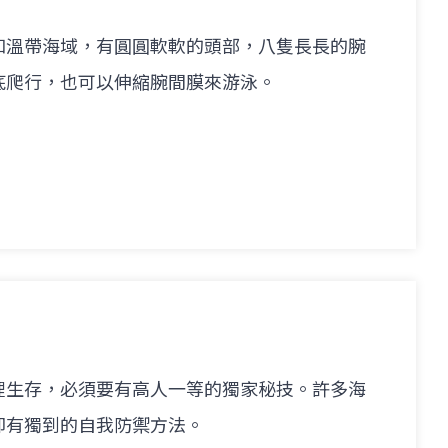
和溫帶海域，有圓圓軟軟的頭部，八隻長長的腕
底爬行，也可以伸縮腕間膜來游泳。
裡生存，必須要有高人一等的獨家秘技。許多海
卻有獨到的自我防禦方法。