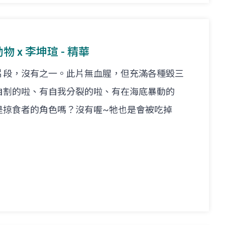
物 x 李坤瑄 - 精華
片段，沒有之一。此片無血腥，但充滿各種毀三
自割的啦、有自我分裂的啦、有在海底暴動的
是掠食者的角色嗎？沒有喔~牠也是會被吃掉