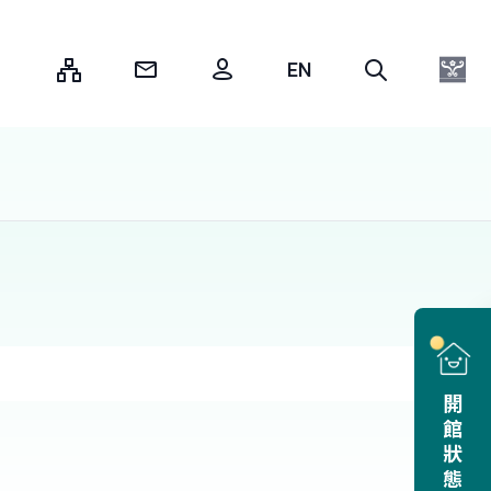
:::
開館狀態