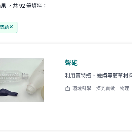
果 ，共 92 筆資料：
議題
聲砲
利用寶特瓶、蠟燭等簡單材
環境科學
探究實做
物理