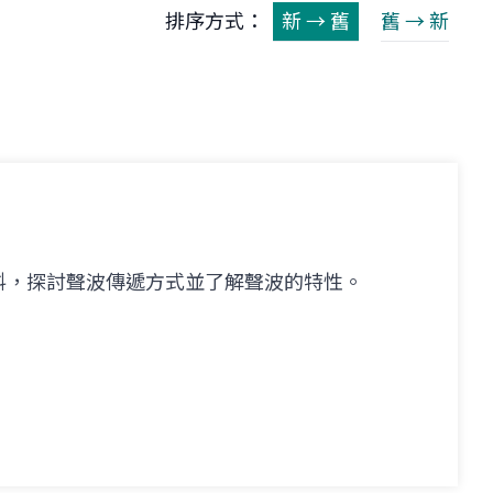
排序方式：
新 → 舊
舊 → 新
料，探討聲波傳遞方式並了解聲波的特性。