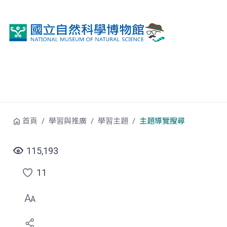
跳到中央內容區塊
首頁
學習與推廣
學習主題
主題導覽搜尋
115,193
11
點
選
喜