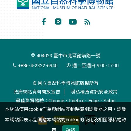
國
立
自
Facebook
Instagram
Youtube
RSS
然
訂
科
閱
學
404023 臺中市北區館前路一號
博
+886-4-2322-6940
週二至週日 9:00-17:00
物
© 國立自然科學博物館版權所有
館
政府網站資料開放宣告
隱私權及資訊安全政策
最佳瀏覽體驗：Chrome、Firefox、Edge、Safari
本網站使用cookie作為與網站互動時識別瀏覽器之用，瀏覽
本網站即表示您同意本網站對cookie的使用及相關
隱私權政
策
確認