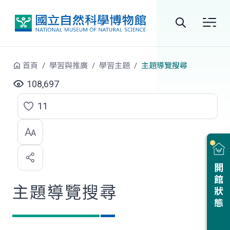
跳到中央內容區塊
全
站
首頁
學習與推廣
學習主題
主題導覽搜尋
搜
108,697
尋
11
點
選
喜
開館狀態
歡
主題導覽搜尋